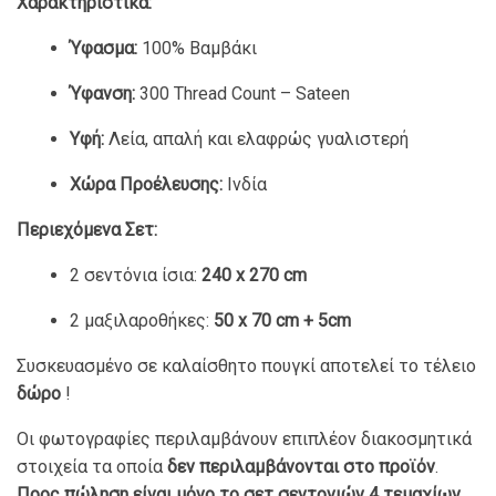
Χαρακτηριστικά:
Ύφασμα:
100% Βαμβάκι
Ύφανση:
300 Thread Count – Sateen
Υφή:
Λεία, απαλή και ελαφρώς γυαλιστερή
Χώρα Προέλευσης:
Ινδία
Περιεχόμενα Σετ:
2 σεντόνια ίσια:
240 x 270 cm
2 μαξιλαροθήκες:
50 x 70 cm + 5cm
Συσκευασμένο σε καλαίσθητο πουγκί αποτελεί το τέλειο
δώρο
!
Οι φωτογραφίες περιλαμβάνουν επιπλέον διακοσμητικά
στοιχεία τα οποία
δεν περιλαμβάνονται στο προϊόν
.
Προς πώληση είναι μόνο το σετ σεντονιών 4 τεμαχίων
,