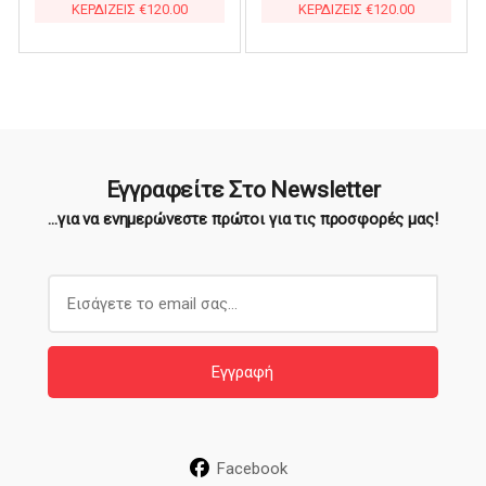
ΚΕΡΔΙΖΕΙΣ
€
120.00
ΚΕΡΔΙΖΕΙΣ
€
120.00
€29.90.
€29.90.
Εγγραφείτε Στο Newsletter
...για να ενημερώνεστε πρώτοι για τις προσφορές μας!
E
m
a
i
Εγγραφή
l
*
Facebook