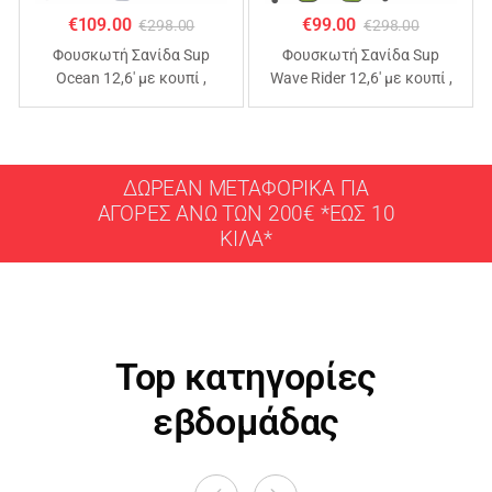
€
109.00
€
99.00
€
298.00
€
298.00
Φουσκωτή Σανίδα Sup
Φουσκωτή Σανίδα Sup
Ocean 12,6′ με κουπί ,
Wave Rider 12,6′ με κουπί ,
αξεσουάρ και σακίδιο
αξεσουάρ και σακίδιο
μεταφοράς με μήκος
μεταφοράς με μήκος
365cm
365cm
ΔΩΡΕΑΝ ΜΕΤΑΦΟΡΙΚΑ ΓΙΑ
ΑΓΟΡΕΣ ΑΝΩ ΤΩΝ 200€ *ΕΩΣ 10
ΚΙΛΑ*
Top κατηγορίες
εβδομάδας