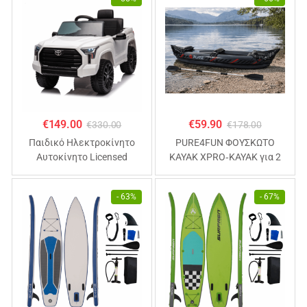
€
149.00
€
59.90
€
330.00
€
178.00
Παιδικό Ηλεκτροκίνητο
PURE4FUN ΦΟΥΣΚΩΤΟ
Αυτοκίνητο Licensed
KAYAK XPRO‑KAYAK για 2
TOYOTA TUNDRA 12V , 4.5Α
άτομα 325x81x53cm
Λευκό
- 63%
- 67%