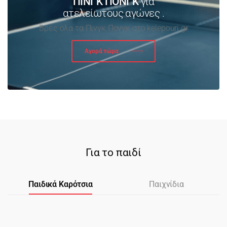
ΠΙΝΓΚ ΠΟΝΓΚ
για
ατελείωτους αγώνες .
Βρες όλα τα Πινγκ Πονγκ στο kelepouri.gr
Αγορά τώρα
Για το παιδί
Παιδικά Καρότσια
Παιχνίδια