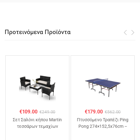
Προτεινόμενα Προϊόντα
€
109.00
€
179.00
€
249.00
€
562.00
Σετ Σαλόνι κήπου Martin
Πτυσσόμενo Τραπέζι Ping
τεσσάρων τεμαχίων
Pong 274×152,5x76cm –
ΜΑΥΡΟ
MDF 18mm, Αναδιπλούμενο
με Ρόδες & Φιλέ – TTB03