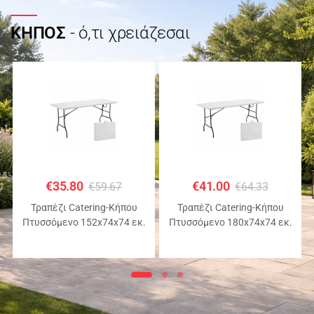
ΚΗΠΟΣ
- ό,τι χρειάζεσαι
€
35.80
€
41.00
€
59.67
€
64.33
Τραπέζι Catering-Κήπου
Τραπέζι Catering-Κήπου
Πτυσσόμενο 152x74x74 εκ.
Πτυσσόμενο 180x74x74 εκ.
HDPE Λευκό με Μεταλλικό
HDPE Λευκό με Μεταλλικό
Σκελετό
Σκελετό