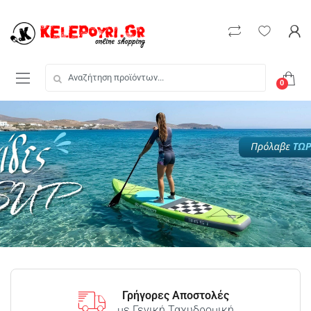
0
Γρήγορες Αποστολές
με Γενική Ταχυδρομική