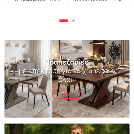
240Χ260cm – ΑΝΟΙΧΤΟ
240Χ260cm – ΜΩΒ
ΜΩΒ
Τραπεζαρίες
με επέκταση για να χωρέσουν
όλοι !
Αγορά