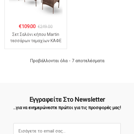
€
109.00
€
249.00
Σετ Σαλόνι κήπου Martin
τεσσάρων τεμαχίων ΚΑΦΕ
Sorted
Προβάλλονται όλα - 7 αποτελέσματα
by
popularity
Εγγραφείτε Στο Newsletter
...για να ενημερώνεστε πρώτοι για τις προσφορές μας!
E
m