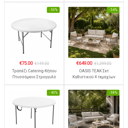
Ρυθμιζόμενο Ύψος Λευκό
- 50%
- 54%
€
75.00
€
649.00
€
149.50
€
1,399.00
Τραπέζι Catering-Κήπου
OASIS TEAK Σετ
Πτυσσόμενο Στρογγυλό
Καθιστικού 4 τεμαχίων
HDPE Ø150×74 εκ. Λευκό
Εξωτερικού Χώρου Ξύλο με
Πέτρινη Επιφάνεια
- 40%
- 58%
Τραπεζιού