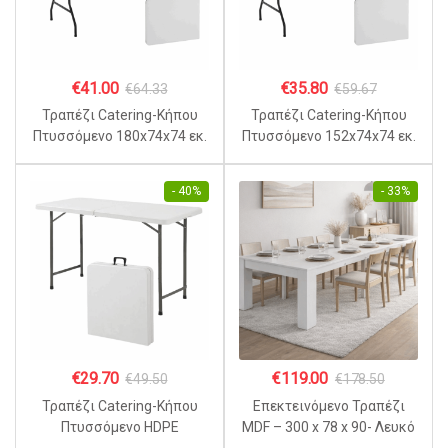
€
41.00
€
35.80
€
64.33
€
59.67
Τραπέζι Catering-Κήπου
Τραπέζι Catering-Κήπου
Πτυσσόμενο 180x74x74 εκ.
Πτυσσόμενο 152x74x74 εκ.
HDPE Λευκό με Μεταλλικό
HDPE Λευκό με Μεταλλικό
Σκελετό
Σκελετό
- 40%
- 33%
€
29.70
€
119.00
€
49.50
€
178.50
Τραπέζι Catering-Κήπου
Επεκτεινόμενο Τραπέζι
Πτυσσόμενο HDPE
MDF – 300 x 78 x 90- Λευκό
120x60x58/64/74 εκ.
ξύλου