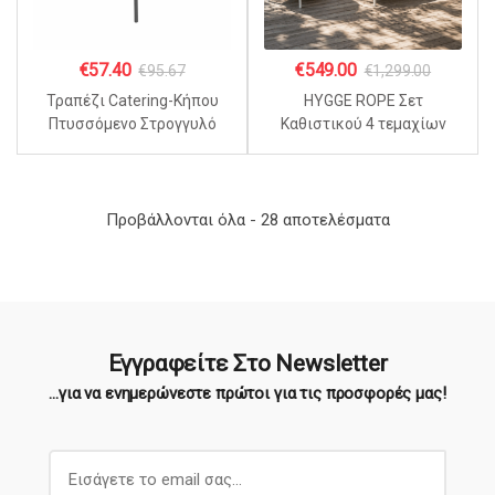
€
57.40
€
549.00
€
95.67
€
1,299.00
Τραπέζι Catering-Κήπου
HYGGE ROPE Σετ
Πτυσσόμενο Στρογγυλό
Καθιστικού 4 τεμαχίων
HDPE Ø122×74 εκ. Λευκό
Εξωτερικού Χώρου με
Πέτρινη Επιφάνεια
Τραπεζιού
Sorted
Προβάλλονται όλα - 28 αποτελέσματα
by
popularity
Εγγραφείτε Στο Newsletter
...για να ενημερώνεστε πρώτοι για τις προσφορές μας!
E
m