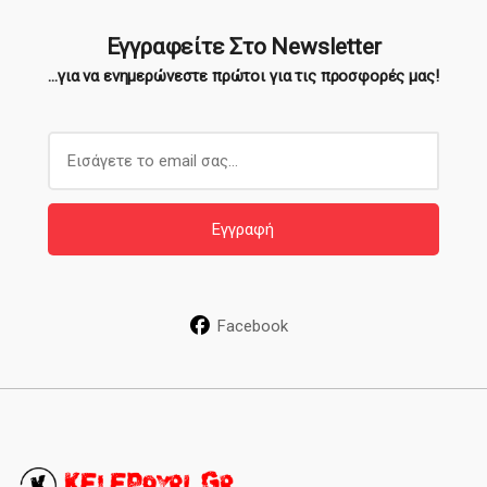
Εγγραφείτε Στο Newsletter
...για να ενημερώνεστε πρώτοι για τις προσφορές μας!
E
m
a
i
Εγγραφή
l
*
Facebook