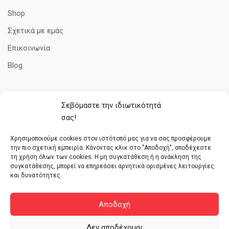
Shop
Σχετικά με εμάς
Επικοινωνία
Blog
Σεβόμαστε την ιδιωτικότητά
ΠΛΗΡΟΦΟΡΊΕΣ
σας!
Όροι Χρήσης
Χρησιμοποιούμε cookies στον ιστότοπό μας για να σας προσφέρουμε
την πιο σχετική εμπειρία. Κάνοντας κλικ στο "Αποδοχή", αποδέχεστε
Πολιτική cookies
τη χρήση όλων των cookies. Η μη συγκατάθεση ή η ανάκληση της
συγκατάθεσης, μπορεί να επηρεάσει αρνητικά ορισμένες λειτουργίες
Τρόποι Πληρωμής
και δυνατότητες.
Πολιτική απορρήτου
Επιστροφές – Αλλαγές – Ακυρώσεις
Αποδοχή
Δεν αποδέχομαι