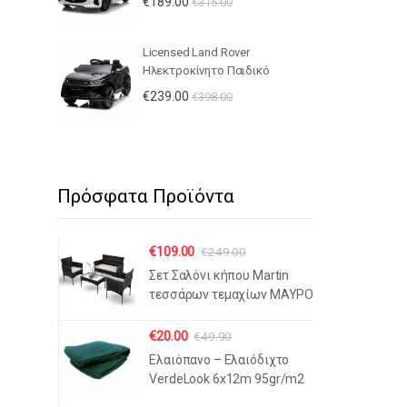
€
189.00
€
315.00
Τηλεχειριστήριο, Bluetooth, LED
Φώτα & Ανοιγόμενες Πόρτες -
ΛΕΥΚΟ
Licensed Land Rover
Ηλεκτροκίνητο Παιδικό
Αυτοκίνητο 12V – Με
€
239.00
€
398.00
Τηλεχειριστήριο, Bluetooth, LED
Φώτα & Ανοιγόμενες Πόρτες -
ΜΑΥΡΟ
Πρόσφατα Προϊόντα
€
109.00
€
249.00
Σετ Σαλόνι κήπου Martin
τεσσάρων τεμαχίων ΜΑΥΡΟ
€
20.00
€
49.90
Ελαιόπανο – Ελαιόδιχτο
VerdeLook 6x12m 95gr/m2