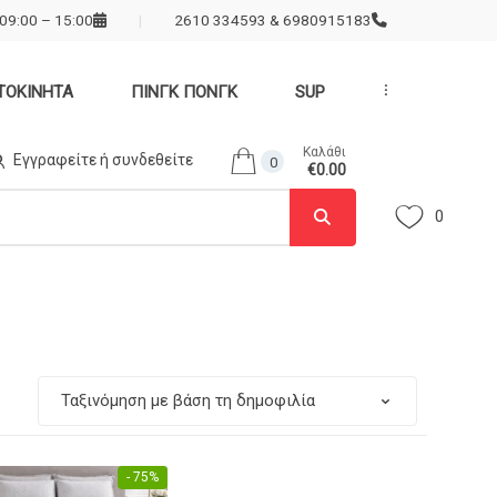
09:00 – 15:00
2610 334593 & 6980915183
ΤΟΚΙΝΗΤΑ
ΠΙΝΓΚ ΠΟΝΓΚ
SUP
...
Καλάθι
Εγγραφείτε ή συνδεθείτε
0
€0.00
0
- 75%