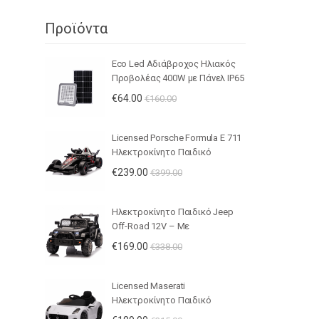
Προϊόντα
Eco Led Αδιάβροχος Ηλιακός
Προβολέας 400W με Πάνελ IP65
– JHD-KFL-G
€
64.00
€
160.00
Licensed Porsche Formula E 711
Ηλεκτροκίνητο Παιδικό
Μονοθέσιο 12V – Με
€
239.00
€
399.00
Τηλεχειριστήριο, Ανάρτηση,
MP3 & LED Φώτα - ΚΟΚΚΙΝΟ
Ηλεκτροκίνητο Παιδικό Jeep
Off-Road 12V – Με
Τηλεχειριστήριο, LED Φώτα,
€
169.00
€
338.00
Μουσική & Ανοιγόμενες Πόρτες
- ΜΑΥΡΟ
Licensed Maserati
Ηλεκτροκίνητο Παιδικό
Αυτοκίνητο 12V – Με