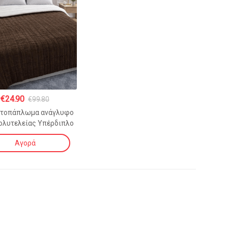
€
24.90
€
99.80
ρτοπάπλωμα ανάγλυφο
Πολυτελείας Υπέρδιπλο
ό ΚΑΦΕ 240×260 cm
Αγορά