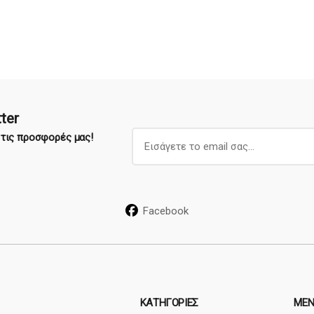
ter
E
α τις προσφορές μας!
m
a
i
l
Facebook
*
ΚΑΤΗΓΟΡΊΕΣ
ΜΕΝ