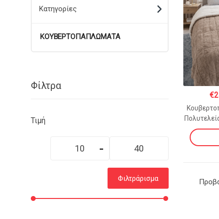
Κατηγορίες
ΚΟΥΒΕΡΤΟΠΑΠΛΩΜΑΤΑ
Φίλτρα
€
2
Κουβερτοπ
Πολυτελεί
Τιμή
CAPUCC
Ελάχιστη
Μέγιστη
τιμή
τιμή
Φιλτράρισμα
Προβά