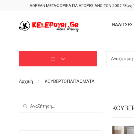
Skip
Skip
ΔΩΡΕΑΝ ΜΕΤΑΦΟΡΙΚΑ ΓΙΑ ΑΓΟΡΕΣ ΑΝΩ ΤΩΝ 200€ *Εως 1
to
to
navigation
content
ΒΑΛΙΤΣΕΣ 
Search for:
Αρχική
ΚΟΥΒΕΡΤΟΠΑΠΛΩΜΑΤΑ
Αναζήτηση
ΚΟΥΒΕ
για: