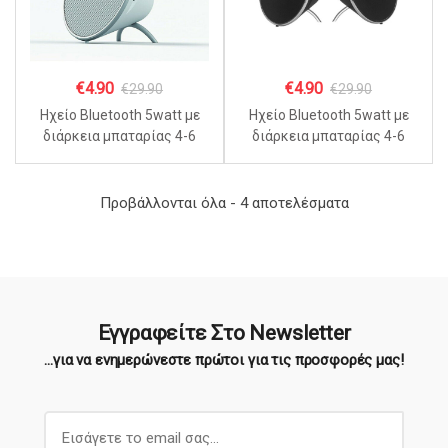
€
4.90
€
4.90
€
29.90
€
29.90
Ηχείο Bluetooth 5watt με
Ηχείο Bluetooth 5watt με
διάρκεια μπαταρίας 4-6
διάρκεια μπαταρίας 4-6
ώρες S009 – Λευκό
ώρες S009 – Μαύρο
Sorted
Προβάλλονται όλα - 4 αποτελέσματα
by
popularity
Εγγραφείτε Στο Newsletter
...για να ενημερώνεστε πρώτοι για τις προσφορές μας!
E
m