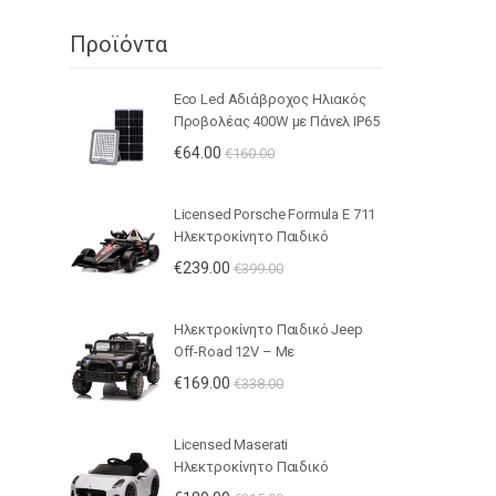
Προϊόντα
Eco Led Αδιάβροχος Ηλιακός
Προβολέας 400W με Πάνελ IP65
– JHD-KFL-G
€
64.00
€
160.00
Licensed Porsche Formula E 711
Ηλεκτροκίνητο Παιδικό
Μονοθέσιο 12V – Με
€
239.00
€
399.00
Τηλεχειριστήριο, Ανάρτηση,
MP3 & LED Φώτα - ΚΟΚΚΙΝΟ
Ηλεκτροκίνητο Παιδικό Jeep
Off-Road 12V – Με
Τηλεχειριστήριο, LED Φώτα,
€
169.00
€
338.00
Μουσική & Ανοιγόμενες Πόρτες
- ΜΑΥΡΟ
Licensed Maserati
Ηλεκτροκίνητο Παιδικό
Αυτοκίνητο 12V – Με