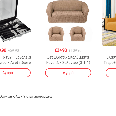
9.90
€
34.90
€
59.90
€
109.90
Τ 6 τμχ – Εργαλεία
Σετ Ελαστικά Καλύμματα
Ελασ
ιου – Ανοξείδωτο
Καναπέ – Σαλονιού (3-1-1)
Τετραθ
σάλι BBQ-6
Χωρίς Βολάν ΜΠΕΖ ΣΚΟΥΡΟ
(70%
Αγορά
Αγορά
(70% Βαμβάκι 30% Λύκρα)
Sorted
λονται όλα - 9 αποτελέσματα
by
popularity