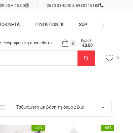
09:00 – 15:00
2610 334593 & 6980915183
ΤΟΚΙΝΗΤΑ
ΠΙΝΓΚ ΠΟΝΓΚ
SUP
...
Καλάθι
Εγγραφείτε ή συνδεθείτε
0
€0.00
0
- 65%
- 68%