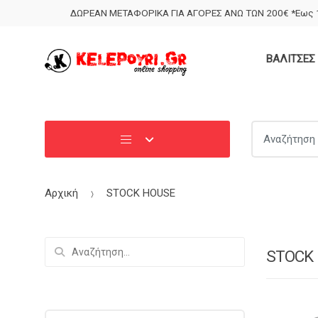
Skip
Skip
ΔΩΡΕΑΝ ΜΕΤΑΦΟΡΙΚΑ ΓΙΑ ΑΓΟΡΕΣ ΑΝΩ ΤΩΝ 200€ *Εως 1
to
to
navigation
content
ΒΑΛΙΤΣΕΣ 
Search for:
Αρχική
STOCK HOUSE
Αναζήτηση
STOCK
για: