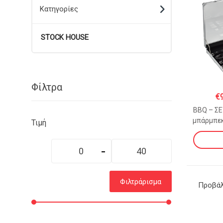
Κατηγορίες
STOCK HOUSE
Φίλτρα
€
BBQ – ΣΕ
μπάρμπεκ
Τιμή
ατ
Ελάχιστη
Μέγιστη
τιμή
τιμή
Φιλτράρισμα
Προβάλ