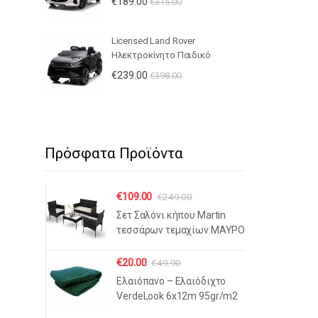
€
189.00
€
315.00
Τηλεχειριστήριο, Bluetooth, LED
Φώτα & Ανοιγόμενες Πόρτες -
ΛΕΥΚΟ
Licensed Land Rover
Ηλεκτροκίνητο Παιδικό
Αυτοκίνητο 12V – Με
€
239.00
€
398.00
Τηλεχειριστήριο, Bluetooth, LED
Φώτα & Ανοιγόμενες Πόρτες -
ΜΑΥΡΟ
Πρόσφατα Προϊόντα
€
109.00
€
249.00
Σετ Σαλόνι κήπου Martin
τεσσάρων τεμαχίων ΜΑΥΡΟ
€
20.00
€
49.90
Ελαιόπανο – Ελαιόδιχτο
VerdeLook 6x12m 95gr/m2