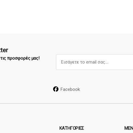
ter
E
α τις προσφορές μας!
m
a
i
l
Facebook
*
ΚΑΤΗΓΟΡΊΕΣ
ΜΕΝ