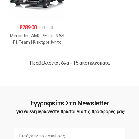
€
289.00
€
405.00
Mercedes-AMG PETRONAS
F1 Team Ηλεκτροκίνητο
Παιδικό Αυτοκίνητο 12V –
Licensed – 2x550W – Με
Bluetooth &
Sorted
Προβάλλονται όλα - 15 αποτελέσματα
Τηλεχειριστήριο
by
popularity
Εγγραφείτε Στο Newsletter
...για να ενημερώνεστε πρώτοι για τις προσφορές μας!
E
m