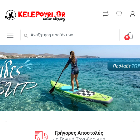
0
Γρήγορες Αποστολές
με Γενική Ταχυδρομική