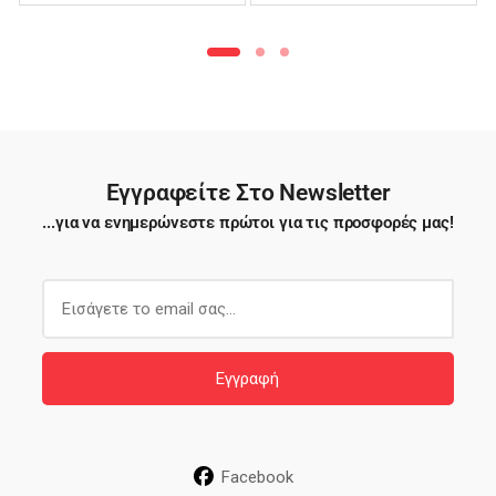
Φιλέ – TTB03
Εγγραφείτε Στο Newsletter
...για να ενημερώνεστε πρώτοι για τις προσφορές μας!
E
m
a
i
Εγγραφή
l
*
Facebook