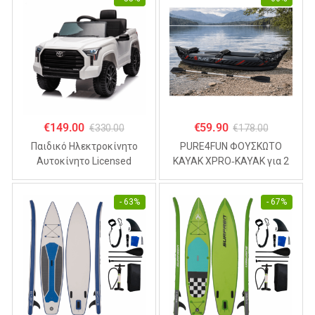
€
149.00
€
59.90
€
330.00
€
178.00
Παιδικό Ηλεκτροκίνητο
PURE4FUN ΦΟΥΣΚΩΤΟ
Αυτοκίνητο Licensed
KAYAK XPRO‑KAYAK για 2
TOYOTA TUNDRA 12V ,
άτομα 325x81x53cm
4.5Α Λευκό
- 63%
- 67%