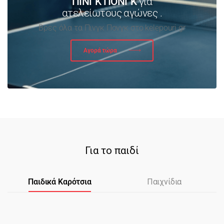
ΠΙΝΓΚ ΠΟΝΓΚ
για
ατελείωτους αγώνες .
Βρες όλα τα Πινγκ Πονγκ στο kelepouri.gr
Αγορά τώρα
Για το παιδί
Παιδικά Καρότσια
Παιχνίδια