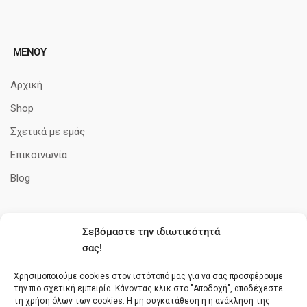
ΜΕΝΟΥ
Αρχική
Shop
Σχετικά με εμάς
Επικοινωνία
Blog
Σεβόμαστε την ιδιωτικότητά
ΠΛΗΡΟΦΟΡΊΕΣ
σας!
Όροι Χρήσης
Χρησιμοποιούμε cookies στον ιστότοπό μας για να σας προσφέρουμε
την πιο σχετική εμπειρία. Κάνοντας κλικ στο "Αποδοχή", αποδέχεστε
Πολιτική cookies
τη χρήση όλων των cookies. Η μη συγκατάθεση ή η ανάκληση της