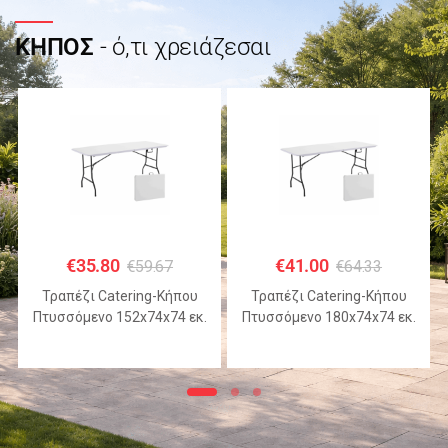
ΚΗΠΟΣ
- ό,τι χρειάζεσαι
€
35.80
€
41.00
€
59.67
€
64.33
Τραπέζι Catering-Κήπου
Τραπέζι Catering-Κήπου
Πτυσσόμενο 152x74x74 εκ.
Πτυσσόμενο 180x74x74 εκ.
HDPE Λευκό με Μεταλλικό
HDPE Λευκό με Μεταλλικό
Σκελετό
Σκελετό