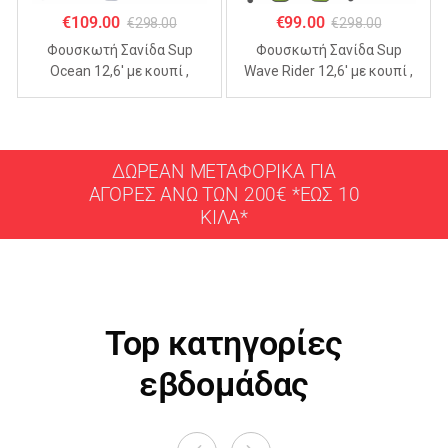
€
109.00
€
99.00
€
298.00
€
298.00
Φουσκωτή Σανίδα Sup
Φουσκωτή Σανίδα Sup
Ocean 12,6′ με κουπί ,
Wave Rider 12,6′ με κουπί ,
αξεσουάρ και σακίδιο
αξεσουάρ και σακίδιο
μεταφοράς με μήκος
μεταφοράς με μήκος
365cm
365cm
ΔΩΡΕΑΝ ΜΕΤΑΦΟΡΙΚΑ ΓΙΑ
ΑΓΟΡΕΣ ΑΝΩ ΤΩΝ 200€ *ΕΩΣ 10
ΚΙΛΑ*
Top κατηγορίες
εβδομάδας