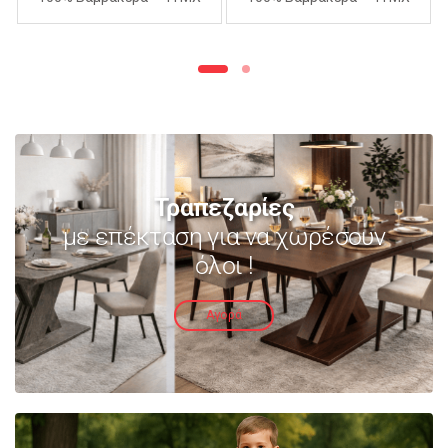
240Χ260cm – ΑΝΟΙΧΤΟ
240Χ260cm – ΜΩΒ
ΜΩΒ
Τραπεζαρίες
με επέκταση για να χωρέσουν
όλοι !
Αγορά