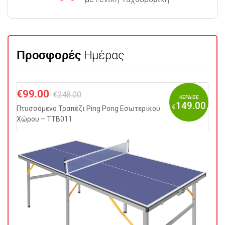
Προσφορές
Ημέρας
€
99.00
€
248.00
ΚΕΡΔΙΣΕ
149.00
€
Πτυσσόμενo Τραπέζι Ping Pong Εσωτερικού
Χώρου – TTB011