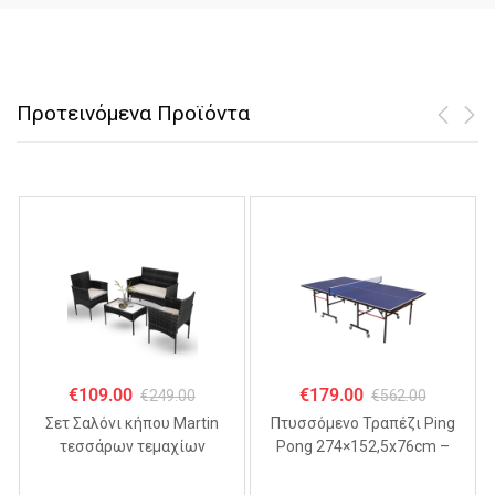
Προτεινόμενα Προϊόντα
€
109.00
€
179.00
€
249.00
€
562.00
Σετ Σαλόνι κήπου Martin
Πτυσσόμενo Τραπέζι Ping
τεσσάρων τεμαχίων
Pong 274×152,5x76cm –
ΜΑΥΡΟ
MDF 18mm,
Αναδιπλούμενο με Ρόδες &