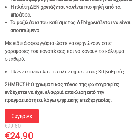
Η πλάτη ΔΕΝ χρειάζεται να είναι πιο ψηλή από τα
μπράτσα.
Τα μαξιλάρια του καθίσματος ΔΕΝ χρειάζεται να είναι
αποσπώμενα.
Με ειδικά σφουγγάρια ώστε να σφηνώνουν στις
χαραμάδες του καναπέ σας και να κάνουν το κάλυμμα
σταθερό.
Πλένεται εύκολα στο πλυντήριο στους 30 βαθμούς
ΣΗΜΕΙΩΣΗ: Ο χρωματικός τόνος της φωτογραφίας
ενδέχεται να έχει ελαφριά απόκλιση από την
πραγματικότητα, λόγω ψηφιακής επεξεργασίας.
Σύγκρινε
€
99.80
Original
Η
€
24.90