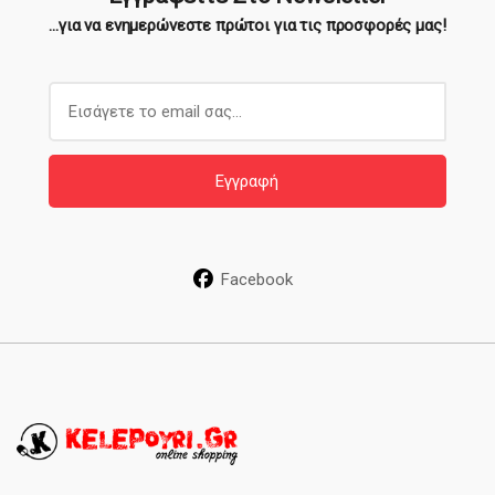
...για να ενημερώνεστε πρώτοι για τις προσφορές μας!
E
m
a
i
Εγγραφή
l
*
Facebook