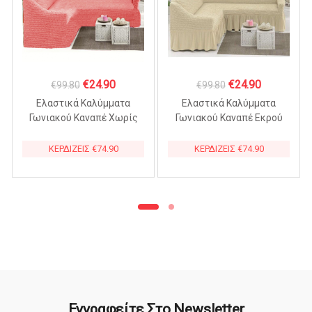
Original
Η
Original
Η
€
24.90
€
24.90
€
99.80
€
99.80
price
τρέχουσα
price
τρέχουσα
Ελαστικά Καλύμματα
Ελαστικά Καλύμματα
was:
τιμή
was:
τιμή
Γωνιακού Καναπέ Χωρίς
Γωνιακού Καναπέ Εκρού
βολάν – ΚΟΡΑΛΙ
€99.80.
είναι:
€99.80.
είναι:
ΚΕΡΔΙΖΕΙΣ
€
74.90
ΚΕΡΔΙΖΕΙΣ
€
74.90
€24.90.
€24.90.
Εγγραφείτε Στο Newsletter