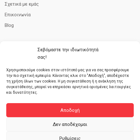
Σχετικά με εμάς
Επικοινωνία
Blog
Σεβόμαστε την ιδιωτικότητά
ΠΛΗΡΟΦΟΡΊΕΣ
σας!
Όροι Χρήσης
Χρησιμοποιούμε cookies στον ιστότοπό μας για να σας προσφέρουμε
την πιο σχετική εμπειρία. Κάνοντας κλικ στο "Αποδοχή", αποδέχεστε
Πολιτική cookies
τη χρήση όλων των cookies. Η μη συγκατάθεση ή η ανάκληση της
συγκατάθεσης, μπορεί να επηρεάσει αρνητικά ορισμένες λειτουργίες
Τρόποι Πληρωμής
και δυνατότητες.
Πολιτική απορρήτου
Επιστροφές – Αλλαγές – Ακυρώσεις
Αποδοχή
Δεν αποδέχομαι
Ρυθμίσεις