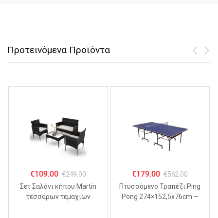
Προτεινόμενα Προϊόντα
€
109.00
€
179.00
€
249.00
€
562.00
Σετ Σαλόνι κήπου Martin
Πτυσσόμενo Τραπέζι Ping
τεσσάρων τεμαχίων
Pong 274×152,5x76cm –
ΜΑΥΡΟ
MDF 18mm,
Αναδιπλούμενο με Ρόδες &