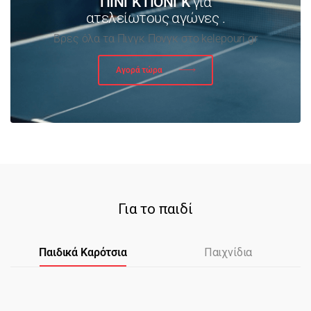
ΠΙΝΓΚ ΠΟΝΓΚ
για
ατελείωτους αγώνες .
Βρες όλα τα Πινγκ Πονγκ στο kelepouri.gr
Αγορά τώρα
Για το παιδί
Παιδικά Καρότσια
Παιχνίδια