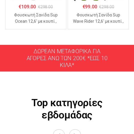
€
109.00
€
99.00
€
298.00
€
298.00
Φουσκωτή Σανίδα Sup
Φουσκωτή Σανίδα Sup
Ocean 12,6′ με κουπί ,
Wave Rider 12,6′ με κουπί ,
αξεσουάρ και σακίδιο
αξεσουάρ και σακίδιο
μεταφοράς με μήκος
μεταφοράς με μήκος
365cm
365cm
ΔΩΡΕΑΝ ΜΕΤΑΦΟΡΙΚΑ ΓΙΑ
ΑΓΟΡΕΣ ΑΝΩ ΤΩΝ 200€ *ΕΩΣ 10
ΚΙΛΑ*
Top κατηγορίες
εβδομάδας