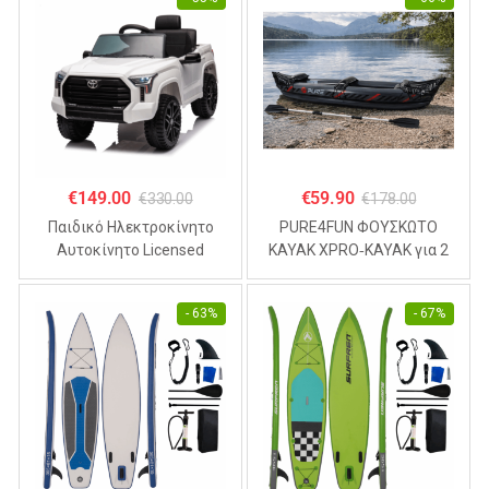
€
149.00
€
59.90
€
330.00
€
178.00
Παιδικό Ηλεκτροκίνητο
PURE4FUN ΦΟΥΣΚΩΤΟ
Αυτοκίνητο Licensed
KAYAK XPRO‑KAYAK για 2
TOYOTA TUNDRA 12V ,
άτομα 325x81x53cm
4.5Α Λευκό
- 63%
- 67%