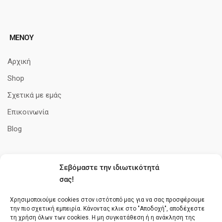
ΜΕΝΟΥ
Αρχική
Shop
Σχετικά με εμάς
Επικοινωνία
Blog
Σεβόμαστε την ιδιωτικότητά
ΠΛΗΡΟΦΟΡΊΕΣ
σας!
Όροι Χρήσης
Χρησιμοποιούμε cookies στον ιστότοπό μας για να σας προσφέρουμε
την πιο σχετική εμπειρία. Κάνοντας κλικ στο "Αποδοχή", αποδέχεστε
Πολιτική cookies
τη χρήση όλων των cookies. Η μη συγκατάθεση ή η ανάκληση της