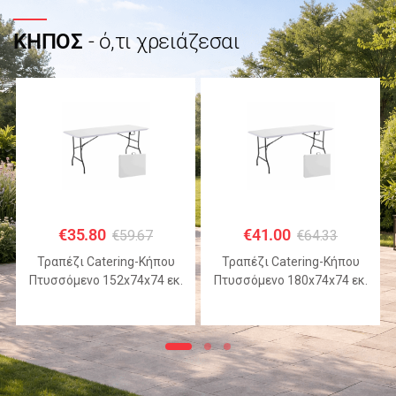
ΚΗΠΟΣ
- ό,τι χρειάζεσαι
€
35.80
€
41.00
€
59.67
€
64.33
Τραπέζι Catering-Κήπου
Τραπέζι Catering-Κήπου
Πτυσσόμενο 152x74x74 εκ.
Πτυσσόμενο 180x74x74 εκ.
HDPE Λευκό με Μεταλλικό
HDPE Λευκό με Μεταλλικό
Σκελετό
Σκελετό