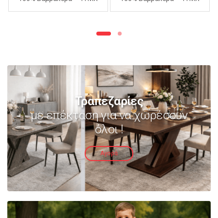
240Χ260cm – ΑΝΟΙΧΤΟ
240Χ260cm – ΜΩΒ
ΜΩΒ
Τραπεζαρίες
με επέκταση για να χωρέσουν
όλοι !
Αγορά