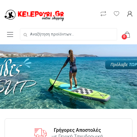
0
Γρήγορες Αποστολές
με Γενική Ταχυδρομική