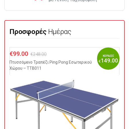
Προσφορές
Ημέρας
€
99.00
€
248.00
ΚΕΡΔΙΣΕ
149.00
€
Πτυσσόμενo Τραπέζι Ping Pong Εσωτερικού
Χώρου – TTB011