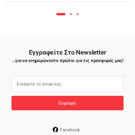
Φιλέ – TTB03
Εγγραφείτε Στο Newsletter
...για να ενημερώνεστε πρώτοι για τις προσφορές μας!
E
m
a
i
Εγγραφή
l
*
Facebook