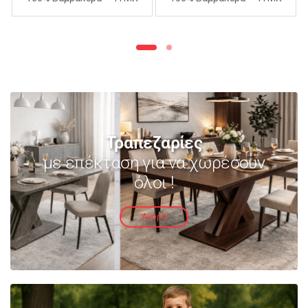
240Χ260cm – ΑΝΟΙΧΤΟ
240Χ260cm – ΜΩΒ
ΜΩΒ
Τραπεζαρίες
με επέκταση για να χωρέσουν
όλοι !
Αγορά