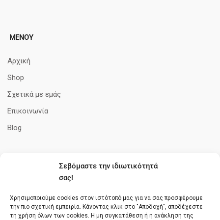
ΜΕΝΟΥ
Αρχική
Shop
Σχετικά με εμάς
Επικοινωνία
Blog
Σεβόμαστε την ιδιωτικότητά
ΠΛΗΡΟΦΟΡΊΕΣ
σας!
Όροι Χρήσης
Χρησιμοποιούμε cookies στον ιστότοπό μας για να σας προσφέρουμε
την πιο σχετική εμπειρία. Κάνοντας κλικ στο "Αποδοχή", αποδέχεστε
Πολιτική cookies
τη χρήση όλων των cookies. Η μη συγκατάθεση ή η ανάκληση της