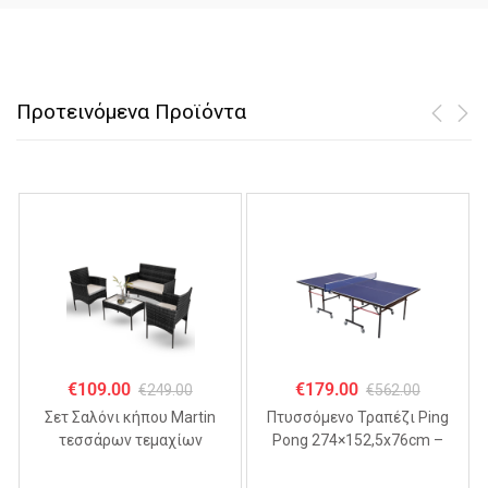
Προτεινόμενα Προϊόντα
€
109.00
€
179.00
€
249.00
€
562.00
Σετ Σαλόνι κήπου Martin
Πτυσσόμενo Τραπέζι Ping
τεσσάρων τεμαχίων
Pong 274×152,5x76cm –
ΜΑΥΡΟ
MDF 18mm,
Αναδιπλούμενο με Ρόδες &