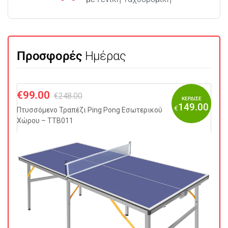
Προσφορές
Ημέρας
€
99.00
€
248.00
ΚΕΡΔΙΣΕ
149.00
€
Πτυσσόμενo Τραπέζι Ping Pong Εσωτερικού
Χώρου – TTB011