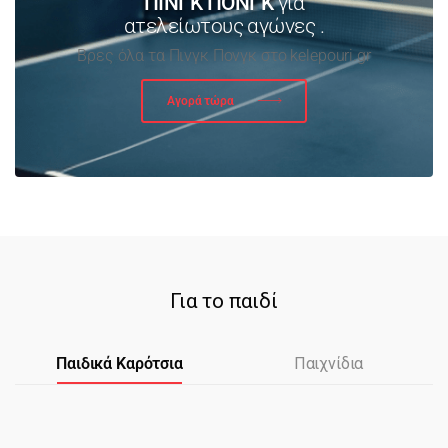
ΠΙΝΓΚ ΠΟΝΓΚ
για
ατελείωτους αγώνες .
Βρες όλα τα Πινγκ Πονγκ στο kelepouri.gr
Αγορά τώρα
Για το παιδί
Παιδικά Καρότσια
Παιχνίδια