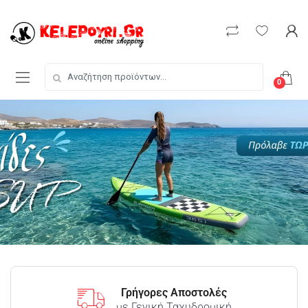
0
Γρήγορες Αποστολές
με Γενική Ταχυδρομική