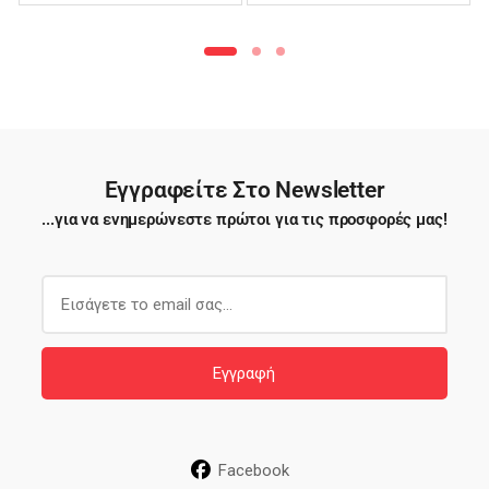
Φιλέ – TTB03
Εγγραφείτε Στο Newsletter
...για να ενημερώνεστε πρώτοι για τις προσφορές μας!
E
m
a
i
Εγγραφή
l
*
Facebook