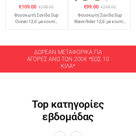
€
109.00
€
99.00
€
298.00
€
298.00
Φουσκωτή Σανίδα Sup
Φουσκωτή Σανίδα Sup
Ocean 12,6′ με κουπί ,
Wave Rider 12,6′ με κουπί ,
αξεσουάρ και σακίδιο
αξεσουάρ και σακίδιο
μεταφοράς με μήκος
μεταφοράς με μήκος
365cm
365cm
ΔΩΡΕΑΝ ΜΕΤΑΦΟΡΙΚΑ ΓΙΑ
ΑΓΟΡΕΣ ΑΝΩ ΤΩΝ 200€ *ΕΩΣ 10
ΚΙΛΑ*
Top κατηγορίες
εβδομάδας