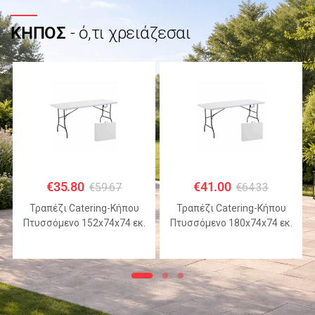
ΚΗΠΟΣ
- ό,τι χρειάζεσαι
€
35.80
€
41.00
€
59.67
€
64.33
Τραπέζι Catering-Κήπου
Τραπέζι Catering-Κήπου
Πτυσσόμενο 152x74x74 εκ.
Πτυσσόμενο 180x74x74 εκ.
HDPE Λευκό με Μεταλλικό
HDPE Λευκό με Μεταλλικό
Σκελετό
Σκελετό