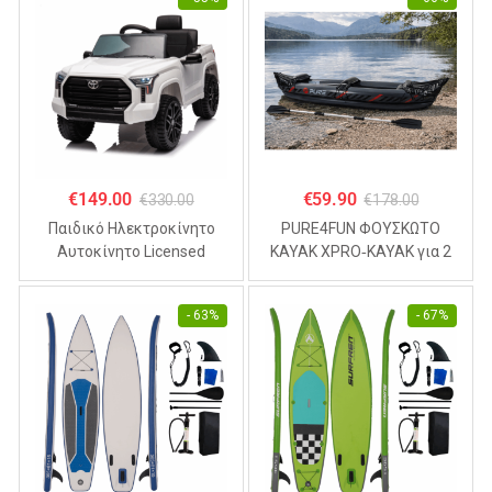
€
149.00
€
59.90
€
330.00
€
178.00
Παιδικό Ηλεκτροκίνητο
PURE4FUN ΦΟΥΣΚΩΤΟ
Αυτοκίνητο Licensed
KAYAK XPRO‑KAYAK για 2
TOYOTA TUNDRA 12V ,
άτομα 325x81x53cm
4.5Α Λευκό
- 63%
- 67%