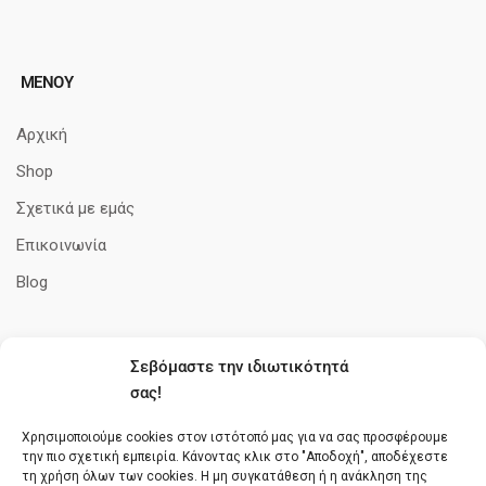
ΜΕΝΟΥ
Αρχική
Shop
Σχετικά με εμάς
Επικοινωνία
Blog
Σεβόμαστε την ιδιωτικότητά
ΠΛΗΡΟΦΟΡΊΕΣ
σας!
Όροι Χρήσης
Χρησιμοποιούμε cookies στον ιστότοπό μας για να σας προσφέρουμε
την πιο σχετική εμπειρία. Κάνοντας κλικ στο "Αποδοχή", αποδέχεστε
Πολιτική cookies
τη χρήση όλων των cookies. Η μη συγκατάθεση ή η ανάκληση της