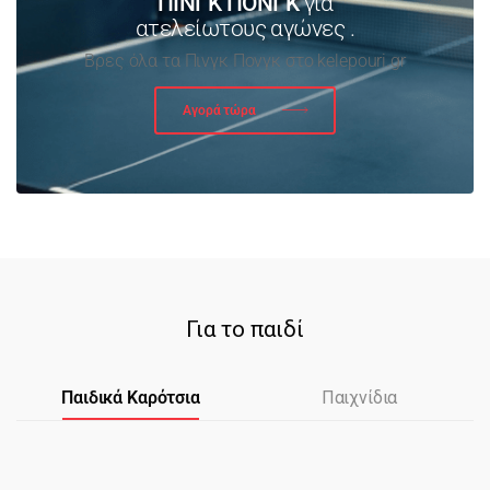
ΠΙΝΓΚ ΠΟΝΓΚ
για
ατελείωτους αγώνες .
Βρες όλα τα Πινγκ Πονγκ στο kelepouri.gr
Αγορά τώρα
Για το παιδί
Παιδικά Καρότσια
Παιχνίδια