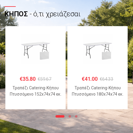
ΚΗΠΟΣ
- ό,τι χρειάζεσαι
€
35.80
€
41.00
€
59.67
€
64.33
Τραπέζι Catering-Κήπου
Τραπέζι Catering-Κήπου
Πτυσσόμενο 152x74x74 εκ.
Πτυσσόμενο 180x74x74 εκ.
HDPE Λευκό με Μεταλλικό
HDPE Λευκό με Μεταλλικό
Σκελετό
Σκελετό