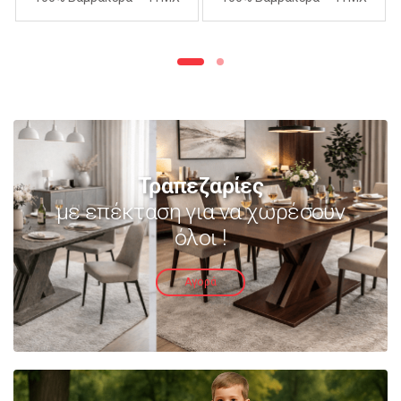
240Χ260cm – ΑΝΟΙΧΤΟ
240Χ260cm – ΜΩΒ
ΜΩΒ
Τραπεζαρίες
με επέκταση για να χωρέσουν
όλοι !
Αγορά