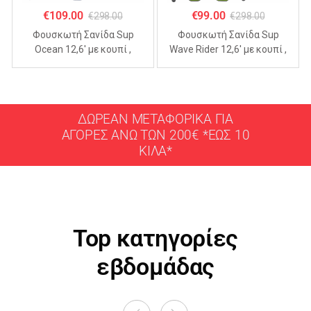
€
109.00
€
99.00
€
298.00
€
298.00
Φουσκωτή Σανίδα Sup
Φουσκωτή Σανίδα Sup
Ocean 12,6′ με κουπί ,
Wave Rider 12,6′ με κουπί ,
αξεσουάρ και σακίδιο
αξεσουάρ και σακίδιο
μεταφοράς με μήκος
μεταφοράς με μήκος
365cm
365cm
ΔΩΡΕΑΝ ΜΕΤΑΦΟΡΙΚΑ ΓΙΑ
ΑΓΟΡΕΣ ΑΝΩ ΤΩΝ 200€ *ΕΩΣ 10
ΚΙΛΑ*
Top κατηγορίες
εβδομάδας