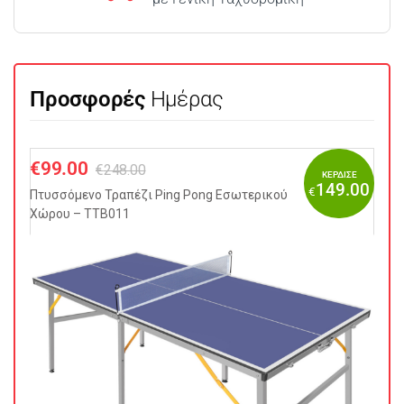
Προσφορές
Ημέρας
€
99.00
€
248.00
ΚΕΡΔΙΣΕ
149.00
€
Πτυσσόμενo Τραπέζι Ping Pong Εσωτερικού
Χώρου – TTB011