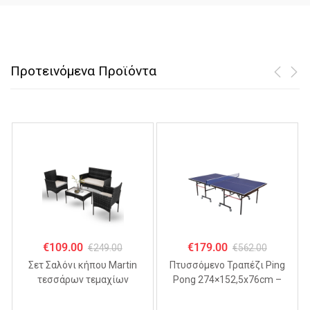
Προτεινόμενα Προϊόντα
€
109.00
€
179.00
€
249.00
€
562.00
Σετ Σαλόνι κήπου Martin
Πτυσσόμενo Τραπέζι Ping
τεσσάρων τεμαχίων
Pong 274×152,5x76cm –
ΜΑΥΡΟ
MDF 18mm,
Αναδιπλούμενο με Ρόδες &