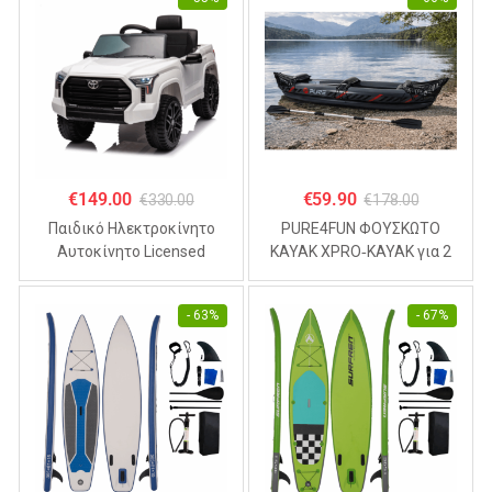
€
149.00
€
59.90
€
330.00
€
178.00
Παιδικό Ηλεκτροκίνητο
PURE4FUN ΦΟΥΣΚΩΤΟ
Αυτοκίνητο Licensed
KAYAK XPRO‑KAYAK για 2
TOYOTA TUNDRA 12V ,
άτομα 325x81x53cm
4.5Α Λευκό
- 63%
- 67%