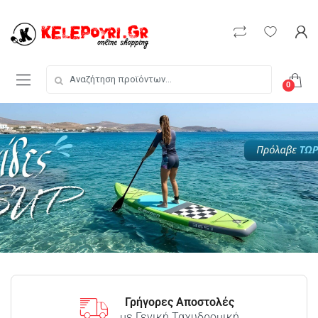
0
Γρήγορες Αποστολές
με Γενική Ταχυδρομική