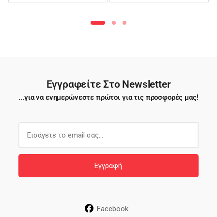
Φιλέ – TTB03
Εγγραφείτε Στο Newsletter
...για να ενημερώνεστε πρώτοι για τις προσφορές μας!
E
m
a
i
Εγγραφή
l
*
Facebook