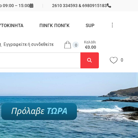
 09:00 – 15:00
2610 334593 & 6980915183
...
ΥΤΟΚΙΝΗΤΑ
ΠΙΝΓΚ ΠΟΝΓΚ
SUP
Καλάθι
Εγγραφείτε ή συνδεθείτε
0
€0.00
0