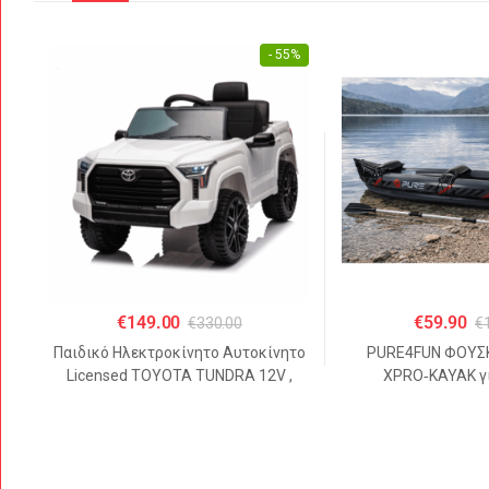
- 55%
€
149.00
€
59.90
€
330.00
€
Παιδικό Ηλεκτροκίνητο Αυτοκίνητο
PURE4FUN ΦΟΥΣ
Licensed TOYOTA TUNDRA 12V ,
XPRO‑KAYAK γι
4.5Α Λευκό
325x81x