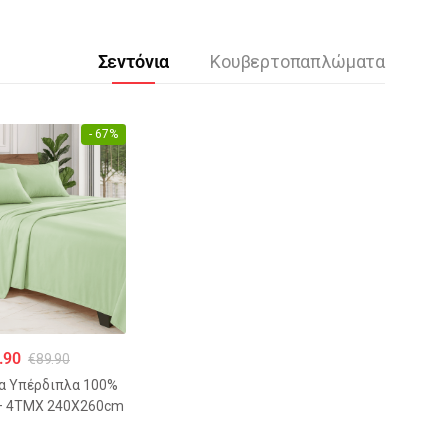
Σεντόνια
Κουβερτοπαπλώματα
- 67%
.90
€
89.90
ια Υπέρδιπλα 100%
– 4ΤΜΧ 240Χ260cm
ΣΙΝΟ ΠΑΣΤΕΛ