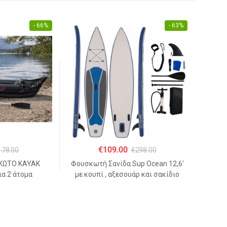
- 66%
- 63%
€
109.00
178.00
€
298.00
ΚΩΤΟ KAYAK
Φουσκωτή Σανίδα Sup Ocean 12,6′
α 2 άτομα
με κουπί , αξεσουάρ και σακίδιο
53cm
μεταφοράς με μήκος 365cm