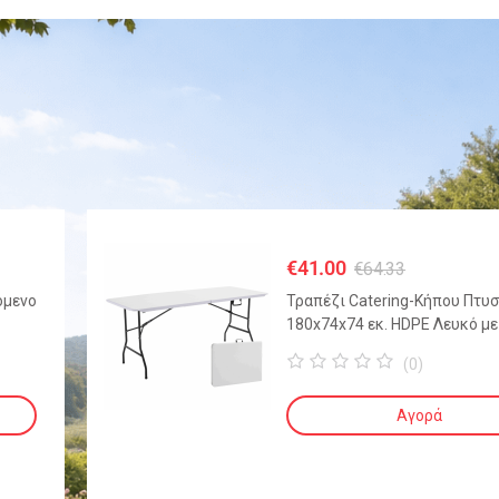
€
41.00
€
64.33
όμενο
Τραπέζι Catering-Κήπου Πτυ
180x74x74 εκ. HDPE Λευκό με
Μεταλλικό Σκελετό
(0)
0
o
Αγορά
u
t
o
f
5