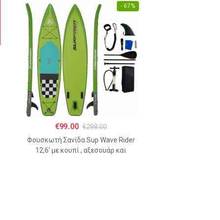
- 67%
€
99.00
€
298.00
Φουσκωτή Σανίδα Sup Wave Rider
12,6′ με κουπί , αξεσουάρ και
σακίδιο μεταφοράς με μήκος 365cm