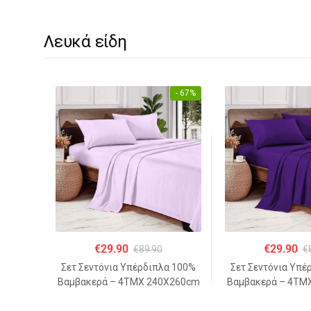
Λευκά είδη
- 67%
€
29.90
€
29.90
€
89.90
€
Σετ Σεντόνια Υπέρδιπλα 100%
Σετ Σεντόνια Υπέ
Βαμβακερά – 4ΤΜΧ 240Χ260cm
Βαμβακερά – 4ΤΜ
– ΑΝΟΙΧΤΟ ΜΩΒ
– ΜΩ