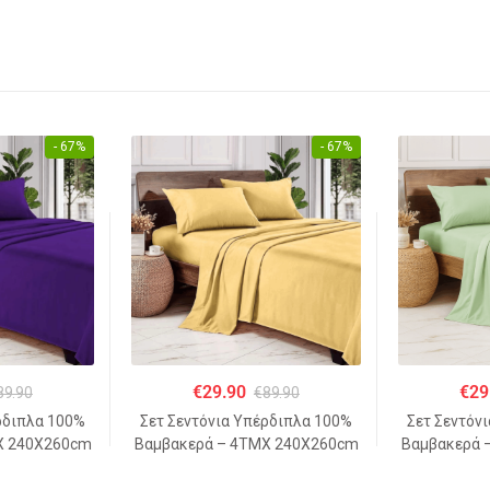
- 67%
- 67%
€
29.90
€
29
89.90
€
89.90
ρδιπλα 100%
Σετ Σεντόνια Υπέρδιπλα 100%
Σετ Σεντόν
Χ 240Χ260cm
Βαμβακερά – 4ΤΜΧ 240Χ260cm
Βαμβακερά 
Β
– ΑΝΟΙΧΤΟ ΜΠΕΖ
– ΠΡΑ