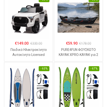
€
149.00
€
59.90
€
330.00
€
178.00
Παιδικό Ηλεκτροκίνητο
PURE4FUN ΦΟΥΣΚΩΤΟ
Αυτοκίνητο Licensed
KAYAK XPRO‑KAYAK για 2
TOYOTA TUNDRA 12V ,
άτομα 325x81x53cm
4.5Α Λευκό
- 63%
- 67%