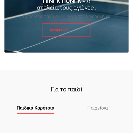
ΠΙΝΓΚ ΠΟΝΓΚ
για
ατελείωτους αγώνες .
Βρες όλα τα Πινγκ Πονγκ στο kelepouri.gr
Αγορά τώρα
Για το παιδί
Παιδικά Καρότσια
Παιχνίδια