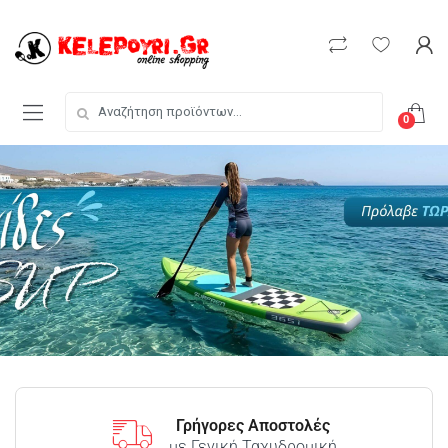
0
Γρήγορες Αποστολές
με Γενική Ταχυδρομική