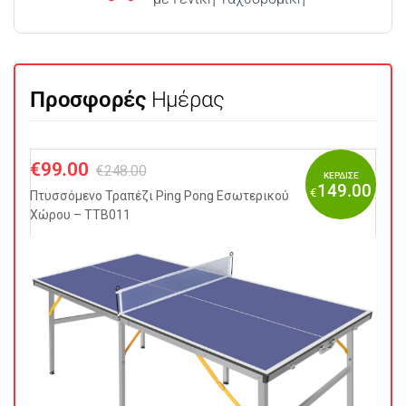
Προσφορές
Ημέρας
€
99.00
€
248.00
ΚΕΡΔΙΣΕ
149.00
€
Πτυσσόμενo Τραπέζι Ping Pong Εσωτερικού
Χώρου – TTB011