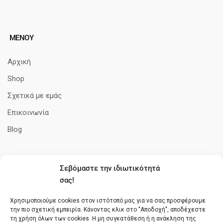
ΜΕΝΟΥ
Αρχική
Shop
Σχετικά με εμάς
Επικοινωνία
Blog
Σεβόμαστε την ιδιωτικότητά
ΠΛΗΡΟΦΟΡΊΕΣ
σας!
Όροι Χρήσης
Χρησιμοποιούμε cookies στον ιστότοπό μας για να σας προσφέρουμε
την πιο σχετική εμπειρία. Κάνοντας κλικ στο "Αποδοχή", αποδέχεστε
Πολιτική cookies
τη χρήση όλων των cookies. Η μη συγκατάθεση ή η ανάκληση της