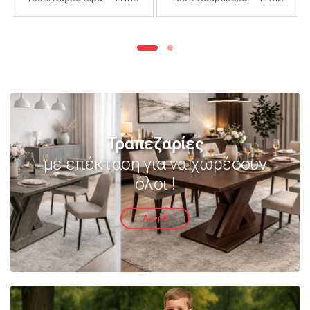
240Χ260cm – ΑΝΟΙΧΤΟ
240Χ260cm – ΜΩΒ
ΜΩΒ
Τραπεζαρίες
με επέκταση για να χωρέσουν
όλοι !
Αγορά