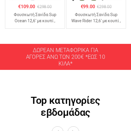
€
109.00
€
99.00
€
298.00
€
298.00
Φουσκωτή Σανίδα Sup
Φουσκωτή Σανίδα Sup
Ocean 12,6′ με κουπί ,
Wave Rider 12,6′ με κουπί ,
αξεσουάρ και σακίδιο
αξεσουάρ και σακίδιο
μεταφοράς με μήκος
μεταφοράς με μήκος
365cm
365cm
ΔΩΡΕΑΝ ΜΕΤΑΦΟΡΙΚΑ ΓΙΑ
ΑΓΟΡΕΣ ΑΝΩ ΤΩΝ 200€ *ΕΩΣ 10
ΚΙΛΑ*
Top κατηγορίες
εβδομάδας