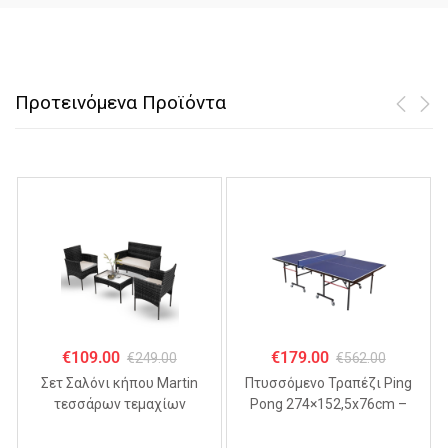
Προτεινόμενα Προϊόντα
€
109.00
€
179.00
€
249.00
€
562.00
Σετ Σαλόνι κήπου Martin
Πτυσσόμενo Τραπέζι Ping
τεσσάρων τεμαχίων
Pong 274×152,5x76cm –
ΜΑΥΡΟ
MDF 18mm,
Αναδιπλούμενο με Ρόδες &