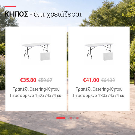
ΚΗΠΟΣ
- ό,τι χρειάζεσαι
€
35.80
€
41.00
€
59.67
€
64.33
Τραπέζι Catering-Κήπου
Τραπέζι Catering-Κήπου
Πτυσσόμενο 152x74x74 εκ.
Πτυσσόμενο 180x74x74 εκ.
HDPE Λευκό με Μεταλλικό
HDPE Λευκό με Μεταλλικό
Σκελετό
Σκελετό