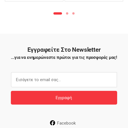
Φιλέ – TTB03
Εγγραφείτε Στο Newsletter
...για να ενημερώνεστε πρώτοι για τις προσφορές μας!
E
m
a
i
Εγγραφή
l
*
Facebook