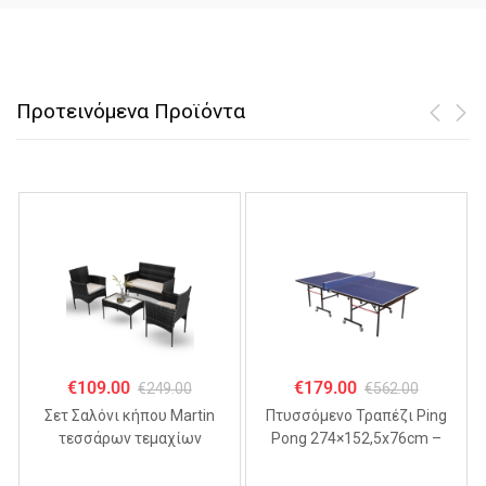
Προτεινόμενα Προϊόντα
€
109.00
€
179.00
€
249.00
€
562.00
Σετ Σαλόνι κήπου Martin
Πτυσσόμενo Τραπέζι Ping
τεσσάρων τεμαχίων
Pong 274×152,5x76cm –
ΜΑΥΡΟ
MDF 18mm,
Αναδιπλούμενο με Ρόδες &