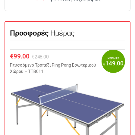
Προσφορές
Ημέρας
€
99.00
€
248.00
ΚΕΡΔΙΣΕ
149.00
€
Πτυσσόμενo Τραπέζι Ping Pong Εσωτερικού
Χώρου – TTB011