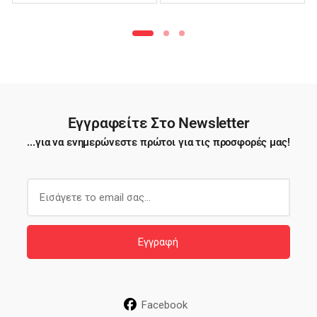
Φιλέ – TTB03
Εγγραφείτε Στο Newsletter
...για να ενημερώνεστε πρώτοι για τις προσφορές μας!
E
m
a
i
Εγγραφή
l
*
Facebook