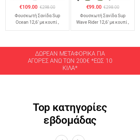
€
109.00
€
99.00
€
298.00
€
298.00
Φουσκωτή Σανίδα Sup
Φουσκωτή Σανίδα Sup
Ocean 12,6′ με κουπί ,
Wave Rider 12,6′ με κουπί ,
αξεσουάρ και σακίδιο
αξεσουάρ και σακίδιο
μεταφοράς με μήκος
μεταφοράς με μήκος
365cm
365cm
ΔΩΡΕΑΝ ΜΕΤΑΦΟΡΙΚΑ ΓΙΑ
ΑΓΟΡΕΣ ΑΝΩ ΤΩΝ 200€ *ΕΩΣ 10
ΚΙΛΑ*
Top κατηγορίες
εβδομάδας