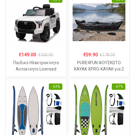
€
149.00
€
59.90
€
330.00
€
178.00
Παιδικό Ηλεκτροκίνητο
PURE4FUN ΦΟΥΣΚΩΤΟ
Αυτοκίνητο Licensed
KAYAK XPRO‑KAYAK για 2
TOYOTA TUNDRA 12V ,
άτομα 325x81x53cm
4.5Α Λευκό
- 63%
- 67%