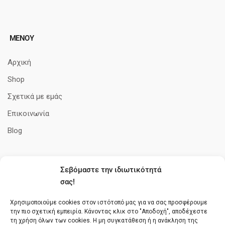
ΜΕΝΟΥ
Αρχική
Shop
Σχετικά με εμάς
Επικοινωνία
Blog
Σεβόμαστε την ιδιωτικότητά
ΠΛΗΡΟΦΟΡΊΕΣ
σας!
Όροι Χρήσης
Χρησιμοποιούμε cookies στον ιστότοπό μας για να σας προσφέρουμε
την πιο σχετική εμπειρία. Κάνοντας κλικ στο "Αποδοχή", αποδέχεστε
Πολιτική cookies
τη χρήση όλων των cookies. Η μη συγκατάθεση ή η ανάκληση της