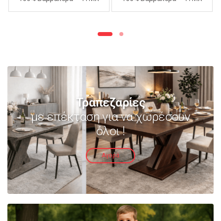
240Χ260cm – ΑΝΟΙΧΤΟ
240Χ260cm – ΜΩΒ
ΜΩΒ
Τραπεζαρίες
με επέκταση για να χωρέσουν
όλοι !
Αγορά