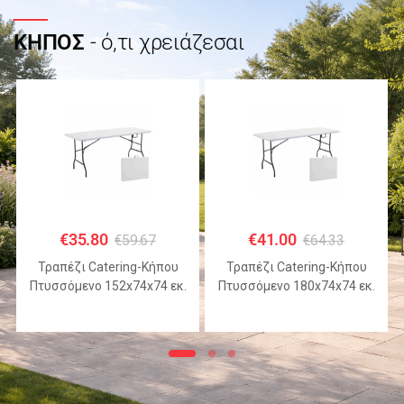
ΚΗΠΟΣ
- ό,τι χρειάζεσαι
€
35.80
€
41.00
€
59.67
€
64.33
Τραπέζι Catering-Κήπου
Τραπέζι Catering-Κήπου
Πτυσσόμενο 152x74x74 εκ.
Πτυσσόμενο 180x74x74 εκ.
HDPE Λευκό με Μεταλλικό
HDPE Λευκό με Μεταλλικό
Σκελετό
Σκελετό