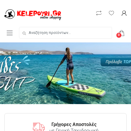
0
Γρήγορες Αποστολές
με Γενική Ταχυδρομική