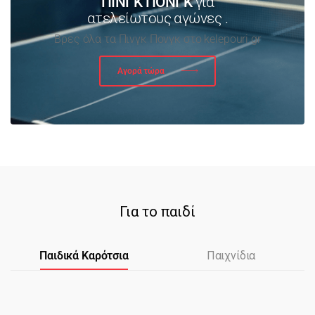
ΠΙΝΓΚ ΠΟΝΓΚ
για
ατελείωτους αγώνες .
Βρες όλα τα Πινγκ Πονγκ στο kelepouri.gr
Αγορά τώρα
Για το παιδί
Παιδικά Καρότσια
Παιχνίδια