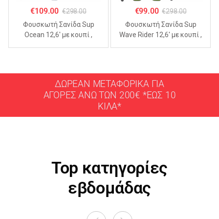
€
109.00
€
99.00
€
298.00
€
298.00
Φουσκωτή Σανίδα Sup
Φουσκωτή Σανίδα Sup
Ocean 12,6′ με κουπί ,
Wave Rider 12,6′ με κουπί ,
αξεσουάρ και σακίδιο
αξεσουάρ και σακίδιο
μεταφοράς με μήκος
μεταφοράς με μήκος
365cm
365cm
ΔΩΡΕΑΝ ΜΕΤΑΦΟΡΙΚΑ ΓΙΑ
ΑΓΟΡΕΣ ΑΝΩ ΤΩΝ 200€ *ΕΩΣ 10
ΚΙΛΑ*
Top κατηγορίες
εβδομάδας