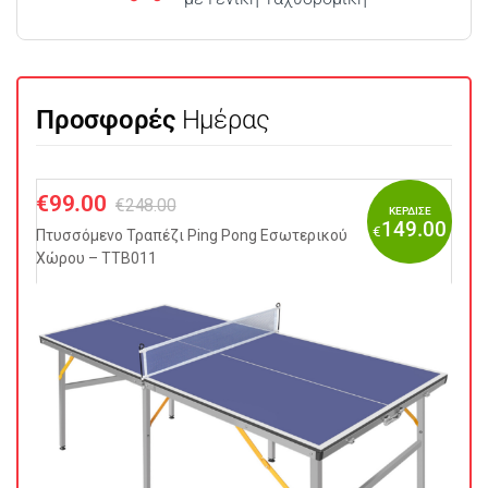
Προσφορές
Ημέρας
€
99.00
€
248.00
ΚΕΡΔΙΣΕ
149.00
€
Πτυσσόμενo Τραπέζι Ping Pong Εσωτερικού
Χώρου – TTB011