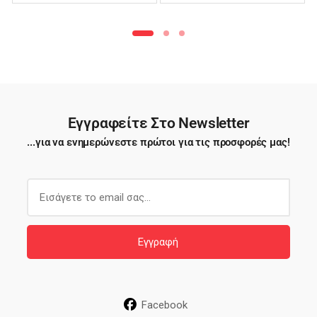
Φιλέ – TTB03
Εγγραφείτε Στο Newsletter
...για να ενημερώνεστε πρώτοι για τις προσφορές μας!
E
m
a
i
Εγγραφή
l
*
Facebook