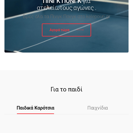
ΠΙΝΓΚ ΠΟΝΓΚ
για
ατελείωτους αγώνες .
Βρες όλα τα Πινγκ Πονγκ στο kelepouri.gr
Αγορά τώρα
Για το παιδί
Παιδικά Καρότσια
Παιχνίδια