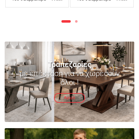
240Χ260cm – ΑΝΟΙΧΤΟ
240Χ260cm – ΜΩΒ
ΜΩΒ
Τραπεζαρίες
με επέκταση για να χωρέσουν
όλοι !
Αγορά