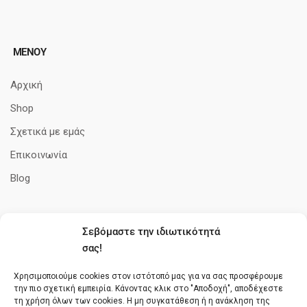
ΜΕΝΟΥ
Αρχική
Shop
Σχετικά με εμάς
Επικοινωνία
Blog
Σεβόμαστε την ιδιωτικότητά
ΠΛΗΡΟΦΟΡΊΕΣ
σας!
Όροι Χρήσης
Χρησιμοποιούμε cookies στον ιστότοπό μας για να σας προσφέρουμε
την πιο σχετική εμπειρία. Κάνοντας κλικ στο "Αποδοχή", αποδέχεστε
Πολιτική cookies
τη χρήση όλων των cookies. Η μη συγκατάθεση ή η ανάκληση της