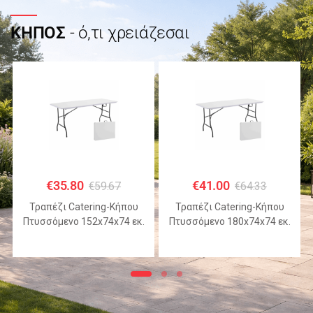
ΚΗΠΟΣ
- ό,τι χρειάζεσαι
€
35.80
€
41.00
€
59.67
€
64.33
Τραπέζι Catering-Κήπου
Τραπέζι Catering-Κήπου
Πτυσσόμενο 152x74x74 εκ.
Πτυσσόμενο 180x74x74 εκ.
HDPE Λευκό με Μεταλλικό
HDPE Λευκό με Μεταλλικό
Σκελετό
Σκελετό