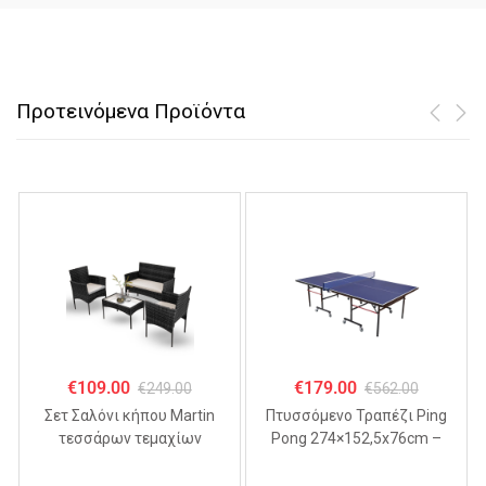
Προτεινόμενα Προϊόντα
€
109.00
€
179.00
€
249.00
€
562.00
Σετ Σαλόνι κήπου Martin
Πτυσσόμενo Τραπέζι Ping
τεσσάρων τεμαχίων
Pong 274×152,5x76cm –
ΜΑΥΡΟ
MDF 18mm,
Αναδιπλούμενο με Ρόδες &