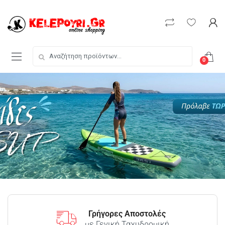
0
Γρήγορες Αποστολές
με Γενική Ταχυδρομική