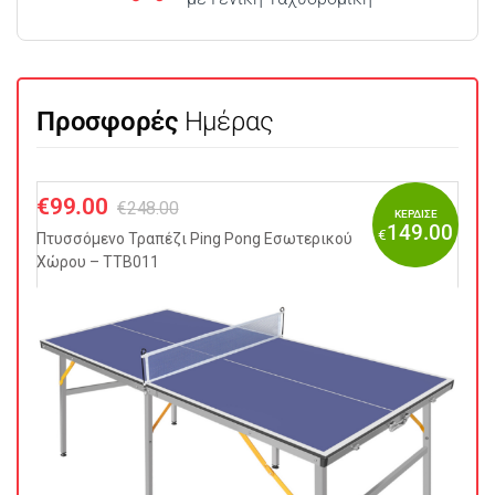
Προσφορές
Ημέρας
€
99.00
€
248.00
ΚΕΡΔΙΣΕ
149.00
€
Πτυσσόμενo Τραπέζι Ping Pong Εσωτερικού
Χώρου – TTB011