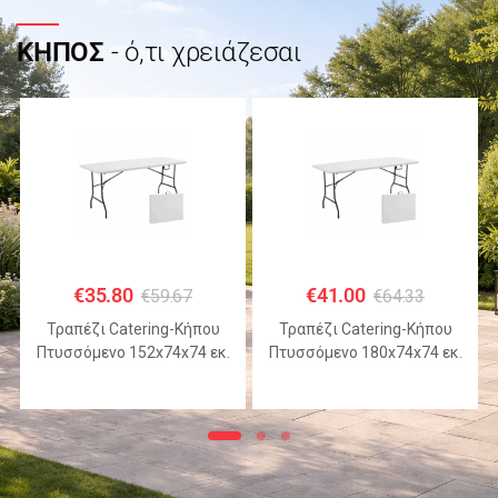
ΚΗΠΟΣ
- ό,τι χρειάζεσαι
€
35.80
€
41.00
€
59.67
€
64.33
Τραπέζι Catering-Κήπου
Τραπέζι Catering-Κήπου
Πτυσσόμενο 152x74x74 εκ.
Πτυσσόμενο 180x74x74 εκ.
HDPE Λευκό με Μεταλλικό
HDPE Λευκό με Μεταλλικό
Σκελετό
Σκελετό