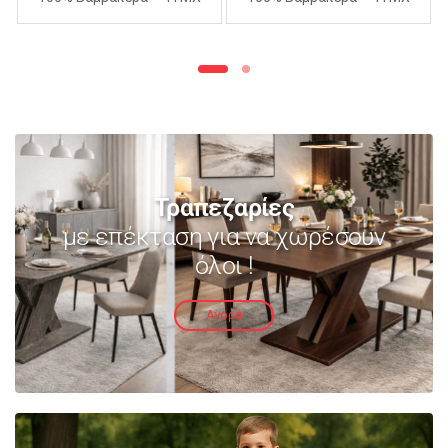
240Χ260cm – ΑΝΟΙΧΤΟ
240Χ260cm – ΜΩΒ
ΜΩΒ
Τραπεζαρίες
με επέκταση για να χωρέσουν
όλοι !
Αγορά