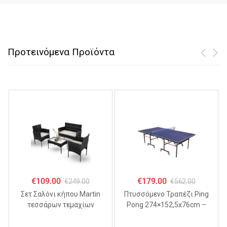
Προτεινόμενα Προϊόντα
€
109.00
€
179.00
€
249.00
€
562.00
Σετ Σαλόνι κήπου Martin
Πτυσσόμενo Τραπέζι Ping
τεσσάρων τεμαχίων
Pong 274×152,5x76cm –
ΜΑΥΡΟ
MDF 18mm,
Αναδιπλούμενο με Ρόδες &