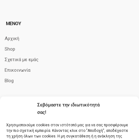
ΜΕΝΟΥ
Αρχική
Shop
Σχετικά με εμάς
Επικοινωνία
Blog
Σεβόμαστε την ιδιωτικότητά
ΠΛΗΡΟΦΟΡΊΕΣ
σας!
Όροι Χρήσης
Χρησιμοποιούμε cookies στον ιστότοπό μας για να σας προσφέρουμε
την πιο σχετική εμπειρία. Κάνοντας κλικ στο "Αποδοχή", αποδέχεστε
Πολιτική cookies
τη χρήση όλων των cookies. Η μη συγκατάθεση ή η ανάκληση της