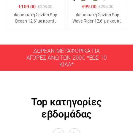
€
109.00
€
99.00
€
298.00
€
298.00
Φουσκωτή Σανίδα Sup
Φουσκωτή Σανίδα Sup
Ocean 12,6′ με κουπί ,
Wave Rider 12,6′ με κουπί ,
αξεσουάρ και σακίδιο
αξεσουάρ και σακίδιο
μεταφοράς με μήκος
μεταφοράς με μήκος
365cm
365cm
ΔΩΡΕΑΝ ΜΕΤΑΦΟΡΙΚΑ ΓΙΑ
ΑΓΟΡΕΣ ΑΝΩ ΤΩΝ 200€ *ΕΩΣ 10
ΚΙΛΑ*
Top κατηγορίες
εβδομάδας