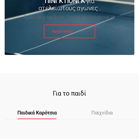
ΠΙΝΓΚ ΠΟΝΓΚ
για
ατελείωτους αγώνες .
Βρες όλα τα Πινγκ Πονγκ στο kelepouri.gr
Αγορά τώρα
Για το παιδί
Παιδικά Καρότσια
Παιχνίδια