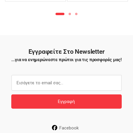
Φιλέ – TTB03
Εγγραφείτε Στο Newsletter
...για να ενημερώνεστε πρώτοι για τις προσφορές μας!
E
m
a
i
Εγγραφή
l
*
Facebook