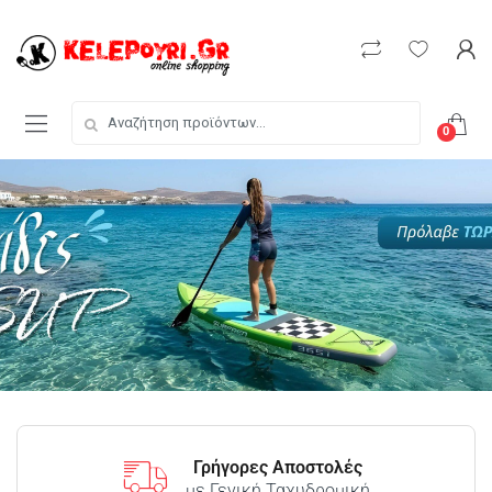
0
Γρήγορες Αποστολές
με Γενική Ταχυδρομική