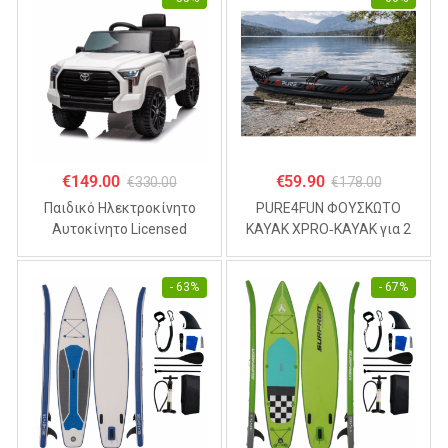
€
149.00
€
59.90
€
330.00
€
178.00
Παιδικό Ηλεκτροκίνητο
PURE4FUN ΦΟΥΣΚΩΤΟ
Αυτοκίνητο Licensed
KAYAK XPRO‑KAYAK για 2
TOYOTA TUNDRA 12V ,
άτομα 325x81x53cm
4.5Α Λευκό
- 63%
- 67%