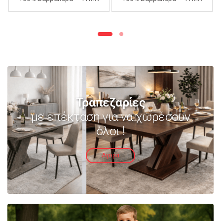
240Χ260cm – ΑΝΟΙΧΤΟ
240Χ260cm – ΜΩΒ
ΜΩΒ
Τραπεζαρίες
με επέκταση για να χωρέσουν
όλοι !
Αγορά