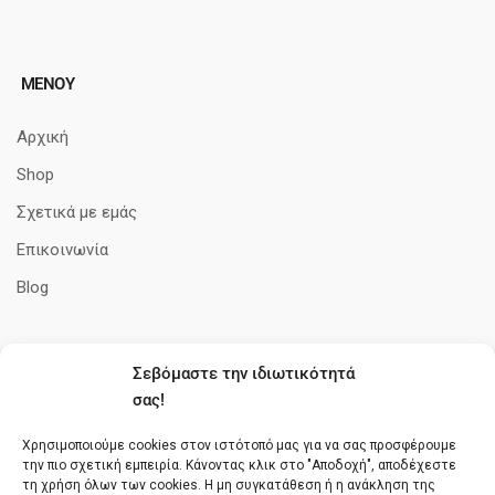
ΜΕΝΟΥ
Αρχική
Shop
Σχετικά με εμάς
Επικοινωνία
Blog
Σεβόμαστε την ιδιωτικότητά
ΠΛΗΡΟΦΟΡΊΕΣ
σας!
Όροι Χρήσης
Χρησιμοποιούμε cookies στον ιστότοπό μας για να σας προσφέρουμε
την πιο σχετική εμπειρία. Κάνοντας κλικ στο "Αποδοχή", αποδέχεστε
Πολιτική cookies
τη χρήση όλων των cookies. Η μη συγκατάθεση ή η ανάκληση της