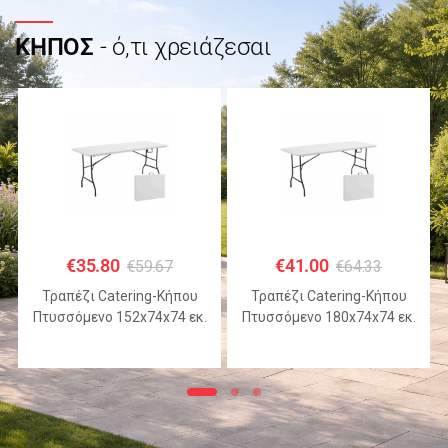
ΚΗΠΟΣ
- ό,τι χρειάζεσαι
€
35.80
€
41.00
€
59.67
€
64.33
Τραπέζι Catering-Κήπου
Τραπέζι Catering-Κήπου
Πτυσσόμενο 152x74x74 εκ.
Πτυσσόμενο 180x74x74 εκ.
HDPE Λευκό με Μεταλλικό
HDPE Λευκό με Μεταλλικό
Σκελετό
Σκελετό