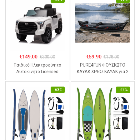
€
149.00
€
59.90
€
330.00
€
178.00
Παιδικό Ηλεκτροκίνητο
PURE4FUN ΦΟΥΣΚΩΤΟ
Αυτοκίνητο Licensed
KAYAK XPRO‑KAYAK για 2
TOYOTA TUNDRA 12V ,
άτομα 325x81x53cm
4.5Α Λευκό
- 63%
- 67%