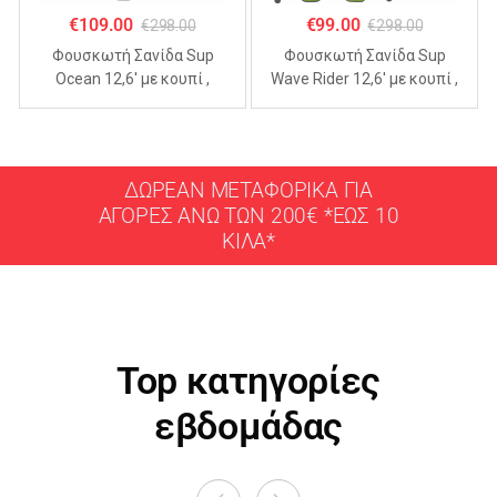
€
109.00
€
99.00
€
298.00
€
298.00
Φουσκωτή Σανίδα Sup
Φουσκωτή Σανίδα Sup
Ocean 12,6′ με κουπί ,
Wave Rider 12,6′ με κουπί ,
αξεσουάρ και σακίδιο
αξεσουάρ και σακίδιο
μεταφοράς με μήκος
μεταφοράς με μήκος
365cm
365cm
ΔΩΡΕΑΝ ΜΕΤΑΦΟΡΙΚΑ ΓΙΑ
ΑΓΟΡΕΣ ΑΝΩ ΤΩΝ 200€ *ΕΩΣ 10
ΚΙΛΑ*
Top κατηγορίες
εβδομάδας