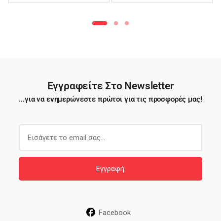
Φιλέ – TTB03
Εγγραφείτε Στο Newsletter
...για να ενημερώνεστε πρώτοι για τις προσφορές μας!
E
m
a
i
Εγγραφή
l
*
Facebook