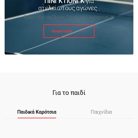
ΠΙΝΓΚ ΠΟΝΓΚ
για
ατελείωτους αγώνες .
Βρες όλα τα Πινγκ Πονγκ στο kelepouri.gr
Αγορά τώρα
Για το παιδί
Παιδικά Καρότσια
Παιχνίδια