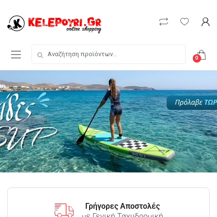
0
Γρήγορες Αποστολές
με Γενική Ταχυδρομική