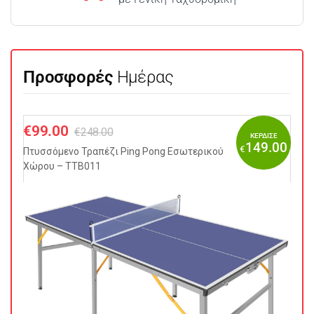
Προσφορές
Ημέρας
€
99.00
€
248.00
ΚΕΡΔΙΣΕ
149.00
€
Πτυσσόμενo Τραπέζι Ping Pong Εσωτερικού
Χώρου – TTB011