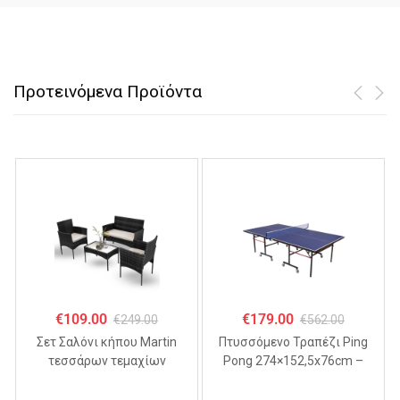
Προτεινόμενα Προϊόντα
€
109.00
€
179.00
€
249.00
€
562.00
Σετ Σαλόνι κήπου Martin
Πτυσσόμενo Τραπέζι Ping
τεσσάρων τεμαχίων
Pong 274×152,5x76cm –
ΜΑΥΡΟ
MDF 18mm,
Αναδιπλούμενο με Ρόδες &