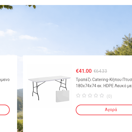
€
41.00
€
64.33
όμενο
Τραπέζι Catering-Κήπου Πτυ
180x74x74 εκ. HDPE Λευκό με
Μεταλλικό Σκελετό
(0)
0
o
Αγορά
u
t
o
f
5