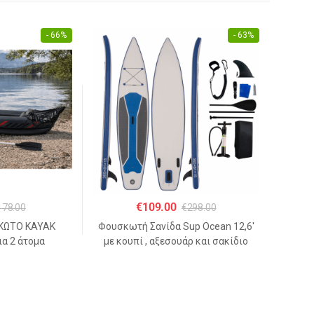
- 66%
- 63%
€
109.00
178.00
€
298.00
ΚΩΤΟ KAYAK
Φουσκωτή Σανίδα Sup Ocean 12,6′
α 2 άτομα
με κουπί , αξεσουάρ και σακίδιο
53cm
μεταφοράς με μήκος 365cm