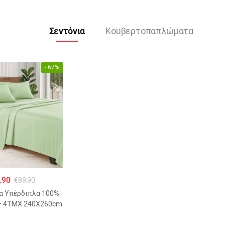
Σεντόνια
Κουβερτοπαπλώματα
- 67%
.90
€
89.90
ια Υπέρδιπλα 100%
– 4ΤΜΧ 240Χ260cm
ΣΙΝΟ ΠΑΣΤΕΛ