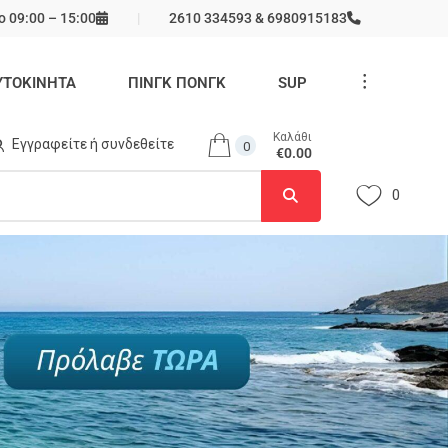
 09:00 – 15:00
2610 334593 & 6980915183
...
ΥΤΟΚΙΝΗΤΑ
ΠΙΝΓΚ ΠΟΝΓΚ
SUP
Καλάθι
Εγγραφείτε ή συνδεθείτε
0
€0.00
0