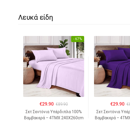
Λευκά είδη
- 67%
€
29.90
€
29.90
€
89.90
€
Σετ Σεντόνια Υπέρδιπλα 100%
Σετ Σεντόνια Υπέ
Βαμβακερά – 4ΤΜΧ 240Χ260cm
Βαμβακερά – 4ΤΜ
– ΑΝΟΙΧΤΟ ΜΩΒ
– ΜΩ