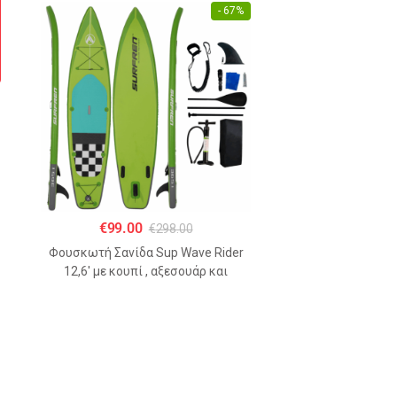
- 67%
€
99.00
€
298.00
Φουσκωτή Σανίδα Sup Wave Rider
12,6′ με κουπί , αξεσουάρ και
σακίδιο μεταφοράς με μήκος 365cm