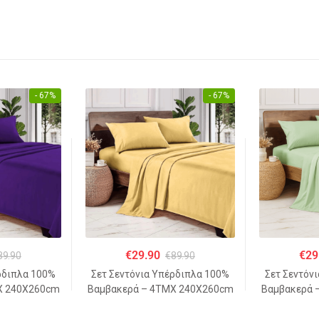
- 67%
- 67%
€
29.90
€
29
89.90
€
89.90
ρδιπλα 100%
Σετ Σεντόνια Υπέρδιπλα 100%
Σετ Σεντόν
Χ 240Χ260cm
Βαμβακερά – 4ΤΜΧ 240Χ260cm
Βαμβακερά 
Β
– ΑΝΟΙΧΤΟ ΜΠΕΖ
– ΠΡΑ