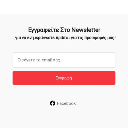
Εγγραφείτε Στο Newsletter
...για να ενημερώνεστε πρώτοι για τις προσφορές μας!
E
m
a
i
Εγγραφή
l
*
Facebook