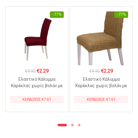
- 77%
- 77%
Original
Η
Original
Η
€
2.29
€
2.29
€
9.90
€
9.90
price
τρέχουσα
price
τρέχουσα
Ελαστικό Κάλυμμα
Ελαστικό Κάλυμμα
was:
τιμή
was:
τιμή
Καρέκλας χωρίς βολάν με
Καρέκλας χωρίς βολάν με
πλάτη ΜΠΟΡΝΤΟ
πλάτη Μπεζ Σκούρο
€9.90.
είναι:
€9.90.
είναι:
ΚΕΡΔΙΖΕΙΣ
€
7.61
ΚΕΡΔΙΖΕΙΣ
€
7.61
€2.29.
€2.29.