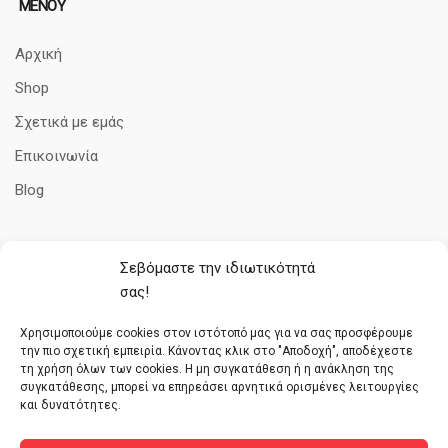
ΜΕΝΟΥ
Αρχική
Shop
Σχετικά με εμάς
Επικοινωνία
Blog
Σεβόμαστε την ιδιωτικότητά
ΠΛΗΡΟΦΟΡΊΕΣ
σας!
Όροι Χρήσης
Χρησιμοποιούμε cookies στον ιστότοπό μας για να σας προσφέρουμε
την πιο σχετική εμπειρία. Κάνοντας κλικ στο "Αποδοχή", αποδέχεστε
Πολιτική cookies
τη χρήση όλων των cookies. Η μη συγκατάθεση ή η ανάκληση της
συγκατάθεσης, μπορεί να επηρεάσει αρνητικά ορισμένες λειτουργίες
Τρόποι Πληρωμής
και δυνατότητες.
Πολιτική απορρήτου