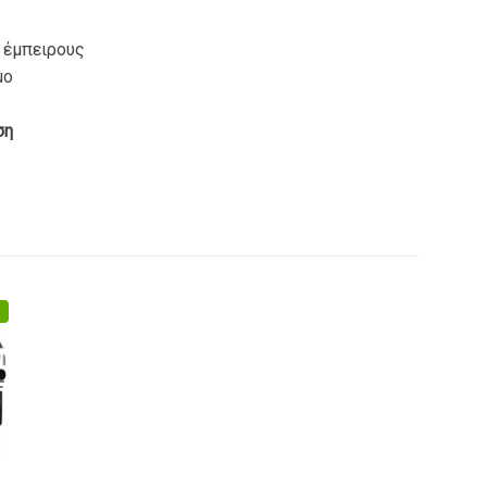
ο έμπειρους
μο
ση