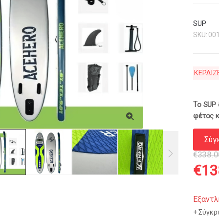
SUP
SKU:
00
ΚΕΡΔΙΖ
Το SUP 
φέτος κ
Σύγ
€
338.0
Orig
€
13
pric
Εξαντλ
Σύγκρ
was