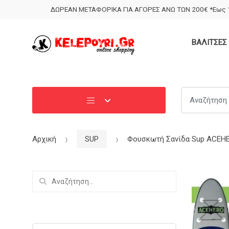
Skip
Skip
ΔΩΡΕΑΝ ΜΕΤΑΦΟΡΙΚΑ ΓΙΑ ΑΓΟΡΕΣ ΑΝΩ ΤΩΝ 200€ *Εως 1
to
to
navigation
content
ΒΑΛΙΤΣΕΣ 
Search for:
Αρχική
SUP
Φουσκωτή Σανίδα Sup ACEHER
Αναζήτηση
για: