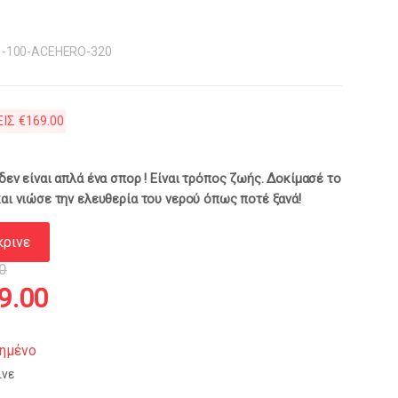
1-100-ACEHERO-320
ΕΙΣ
€
169.00
δεν είναι απλά ένα σπορ ! Είναι τρόπος ζωής. Δοκίμασέ το
αι νιώσε την ελευθερία του νερού όπως ποτέ ξανά!
κρινε
0
inal
Η
9.00
e
τρέχουσα
ημένο
ινε
:
τιμή