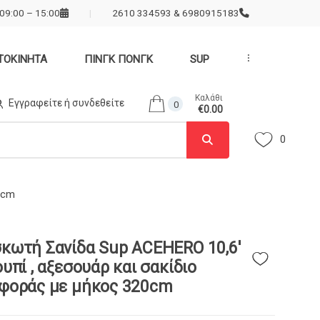
09:00 – 15:00
2610 334593 & 6980915183
ΤΟΚΙΝΗΤΑ
ΠΙΝΓΚ ΠΟΝΓΚ
SUP
...
Καλάθι
Εγγραφείτε ή συνδεθείτε
0
€0.00
0
0cm
κωτή Σανίδα Sup ACEHERO 10,6′
υπί , αξεσουάρ και σακίδιο
φοράς με μήκος 320cm