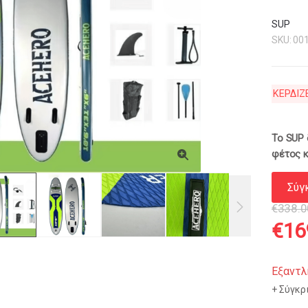
SUP
SKU:
00
ΚΕΡΔΙΖ
Το SUP 
φέτος κ
Σύγ
€
338.0
Orig
€
16
pric
Εξαντλ
Σύγκρ
was