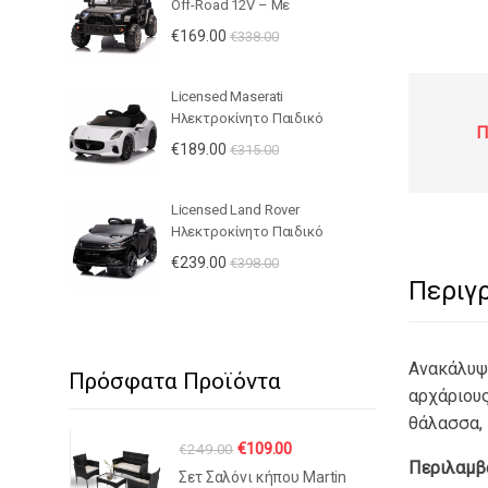
Off-Road 12V – Με
Τηλεχειριστήριο, LED Φώτα,
€
169.00
€
338.00
Μουσική & Ανοιγόμενες Πόρτες
- ΜΑΥΡΟ
Licensed Maserati
Ηλεκτροκίνητο Παιδικό
Π
Αυτοκίνητο 12V – Με
€
189.00
€
315.00
Τηλεχειριστήριο, Bluetooth, LED
Φώτα & Ανοιγόμενες Πόρτες -
ΛΕΥΚΟ
Licensed Land Rover
Ηλεκτροκίνητο Παιδικό
Αυτοκίνητο 12V – Με
€
239.00
€
398.00
Τηλεχειριστήριο, Bluetooth, LED
Περιγ
Φώτα & Ανοιγόμενες Πόρτες -
ΜΑΥΡΟ
Ανακάλυψ
Πρόσφατα Προϊόντα
αρχάριους
θάλασσα, 
Original
Η
€
109.00
€
249.00
Περιλαμβά
price
τρέχουσα
Σετ Σαλόνι κήπου Martin