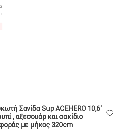
ρέχουσα
p
ιμή
,
ο
ίναι:
ς
109.00.
κωτή Σανίδα Sup ACEHERO 10,6′
υπί , αξεσουάρ και σακίδιο
φοράς με μήκος 320cm