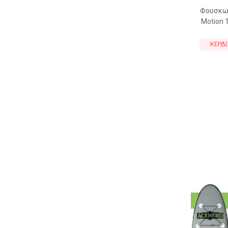
Φουσκωτ
Motion 1
αξεσουά
μεταφο
ΚΕΡΔΙ