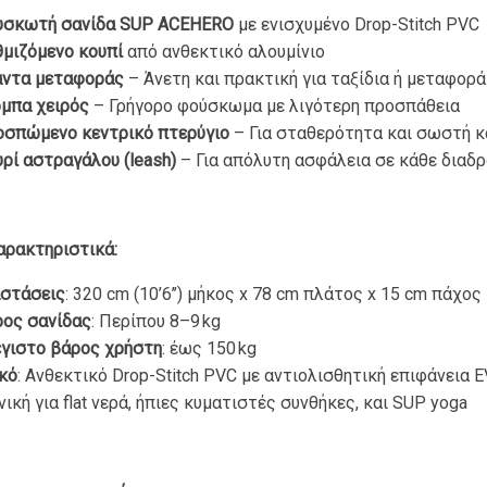
υσκωτή σανίδα SUP ACEHERO
με ενισχυμένο Drop-Stitch PVC
μιζόμενο κουπί
από ανθεκτικό αλουμίνιο
άντα μεταφοράς
– Άνετη και πρακτική για ταξίδια ή μεταφορά
μπα χειρός
– Γρήγορο φούσκωμα με λιγότερη προσπάθεια
οσπώμενο κεντρικό πτερύγιο
– Για σταθερότητα και σωστή 
ρί αστραγάλου (leash)
– Για απόλυτη ασφάλεια σε κάθε διαδ
αρακτηριστικά:
αστάσεις
: 320 cm (10’6’’) μήκος x 78 cm πλάτος x 15 cm πάχος
ρος σανίδας
: Περίπου 8–9 kg
γιστο βάρος χρήστη
: έως 150 kg
κό
: Ανθεκτικό Drop-Stitch PVC με αντιολισθητική επιφάνεια 
νική για flat νερά, ήπιες κυματιστές συνθήκες, και SUP yoga