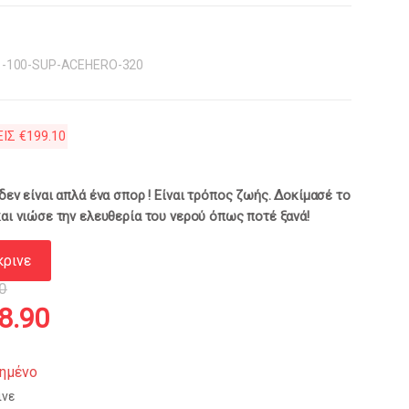
1-100-SUP-ACEHERO-320
ΕΙΣ
€
199.10
δεν είναι απλά ένα σπορ ! Είναι τρόπος ζωής. Δοκίμασέ το
αι νιώσε την ελευθερία του νερού όπως ποτέ ξανά!
κρινε
0
inal
Η
8.90
e
τρέχουσα
ημένο
ινε
:
τιμή