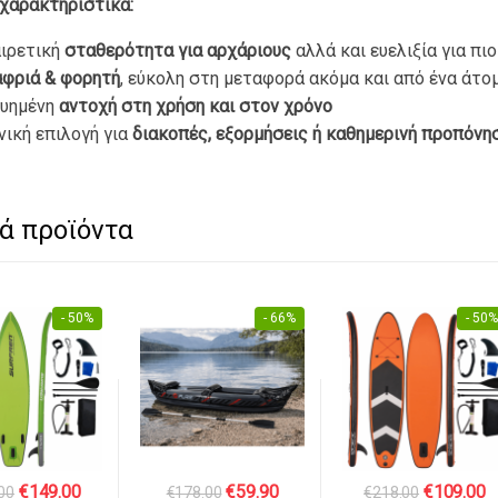
χαρακτηριστικά:
ιρετική
σταθερότητα για αρχάριους
αλλά και ευελιξία για πι
φριά & φορητή
, εύκολη στη μεταφορά ακόμα και από ένα άτο
γυημένη
αντοχή στη χρήση και στον χρόνο
νική επιλογή για
διακοπές, εξορμήσεις ή καθημερινή προπόνη
ά προϊόντα
- 50%
- 66%
- 50%
Original
Η
Original
Η
Original
Η
€
149.00
€
59.90
€
109.00
00
€
178.00
€
218.00