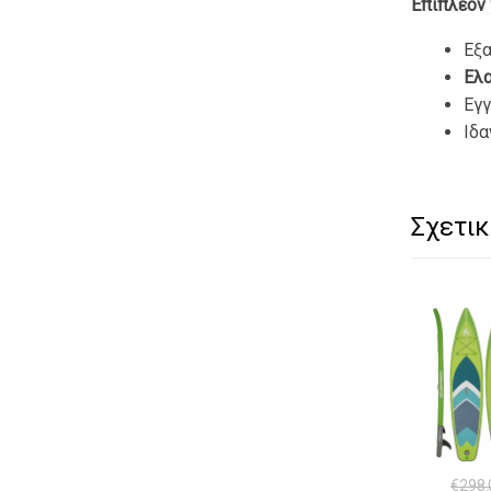
Επιπλέον 
Εξα
Ελα
Εγ
Ιδα
Σχετικ
€
298.