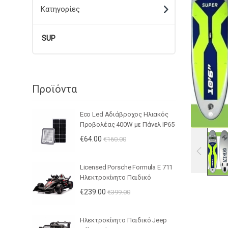
Κατηγορίες
SUP
Προϊόντα
🔍
Eco Led Αδιάβροχος Ηλιακός
Προβολέας 400W με Πάνελ IP65
– JHD-KFL-G
€
64.00
€
160.00
Licensed Porsche Formula E 711
Ηλεκτροκίνητο Παιδικό
Μονοθέσιο 12V – Με
€
239.00
€
399.00
Τηλεχειριστήριο, Ανάρτηση,
MP3 & LED Φώτα - ΚΟΚΚΙΝΟ
Ηλεκτροκίνητο Παιδικό Jeep