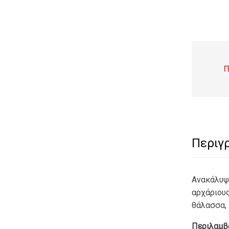
Π
Περιγ
Ανακάλυψ
αρχάριους
θάλασσα, 
Περιλαμβά