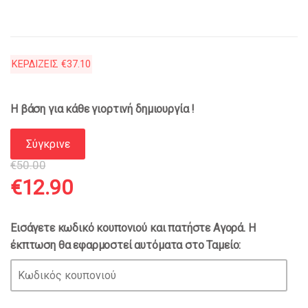
ΚΕΡΔΙΖΕΙΣ
€
37.10
Η βάση για κάθε γιορτινή δημιουργία !
Σύγκρινε
€
50.00
Original
Η
€
12.90
price
τρέχουσα
Εισάγετε κωδικό κουπονιού και πατήστε Αγορά. Η
έκπτωση θα εφαρμοστεί αυτόματα στο Ταμείο:
was:
τιμή
€50.00.
είναι: