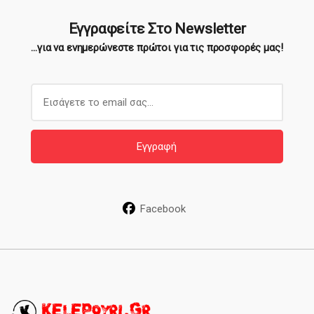
Εγγραφείτε Στο Newsletter
...για να ενημερώνεστε πρώτοι για τις προσφορές μας!
E
m
a
i
Εγγραφή
l
*
Facebook