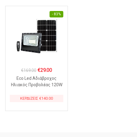
- 83%
Original
Η
€
29.00
€
169.00
price
τρέχουσα
Eco Led Αδιάβροχος
was:
τιμή
Ηλιακός Προβολέας 120W
με Πάνελ IP67 – T8120
€169.00.
είναι:
ΚΕΡΔΙΖΕΙΣ
€
140.00
€29.00.