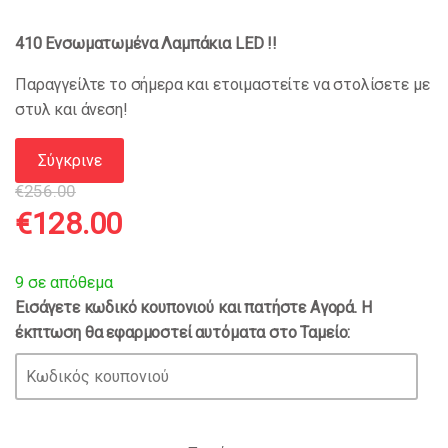
410
Ενσωματωμένα Λαμπάκια LED !!
Παραγγείλτε το σήμερα και ετοιμαστείτε να στολίσετε με
στυλ και άνεση!
Σύγκρινε
€
256.00
Original
Η
€
128.00
price
τρέχουσα
9 σε απόθεμα
Εισάγετε κωδικό κουπονιού και πατήστε Αγορά. Η
was:
τιμή
έκπτωση θα εφαρμοστεί αυτόματα στο Ταμείο:
€256.00.
είναι:
€128.00.