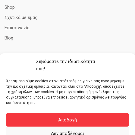
Shop
Σχετικά με εμάς
Επικοινωνία
Blog
Σεβόμαστε την ιδιωτικότητά
ΠΛΗΡΟΦΟΡΊΕΣ
σας!
Όροι Χρήσης
Χρησιμοποιούμε cookies στον ιστότοπό μας για να σας προσφέρουμε
την πιο σχετική εμπειρία. Κάνοντας κλικ στο "Αποδοχή", αποδέχεστε
Πολιτική cookies
τη χρήση όλων των cookies. Η μη συγκατάθεση ή η ανάκληση της
συγκατάθεσης, μπορεί να επηρεάσει αρνητικά ορισμένες λειτουργίες
Τρόποι Πληρωμής
και δυνατότητες.
Πολιτική απορρήτου
Επιστροφές – Αλλαγές – Ακυρώσεις
Αποδοχή
Δεν αποδέχομαι