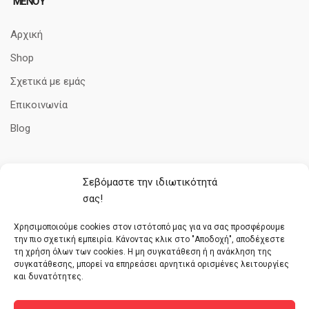
ΜΕΝΟΥ
Αρχική
Shop
Σχετικά με εμάς
Επικοινωνία
Blog
Σεβόμαστε την ιδιωτικότητά
ΠΛΗΡΟΦΟΡΊΕΣ
σας!
Όροι Χρήσης
Χρησιμοποιούμε cookies στον ιστότοπό μας για να σας προσφέρουμε
την πιο σχετική εμπειρία. Κάνοντας κλικ στο "Αποδοχή", αποδέχεστε
Πολιτική cookies
τη χρήση όλων των cookies. Η μη συγκατάθεση ή η ανάκληση της
Τρόποι Πληρωμής
συγκατάθεσης, μπορεί να επηρεάσει αρνητικά ορισμένες λειτουργίες
και δυνατότητες.
Πολιτική απορρήτου