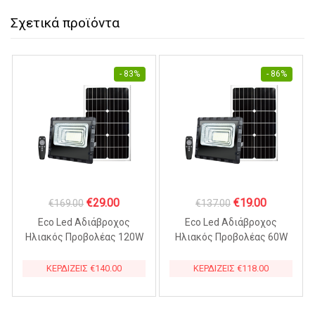
Σχετικά προϊόντα
- 83%
- 86%
Original
Η
Original
Η
€
29.00
€
19.00
€
169.00
€
137.00
price
τρέχουσα
price
τρέχουσα
Eco Led Αδιάβροχος
Eco Led Αδιάβροχος
was:
τιμή
was:
τιμή
Ηλιακός Προβολέας 120W
Ηλιακός Προβολέας 60W
με Πάνελ IP67 – T8120
με Πάνελ IP67 – T8120
€169.00.
είναι:
€137.00.
είναι:
ΚΕΡΔΙΖΕΙΣ
€
140.00
ΚΕΡΔΙΖΕΙΣ
€
118.00
€29.00.
€19.00.