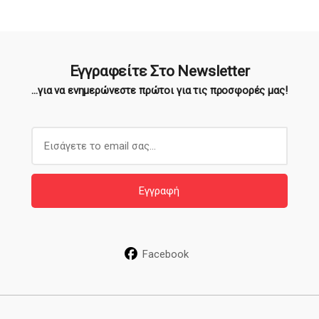
Εγγραφείτε Στο Newsletter
...για να ενημερώνεστε πρώτοι για τις προσφορές μας!
E
m
a
i
Εγγραφή
l
*
Facebook