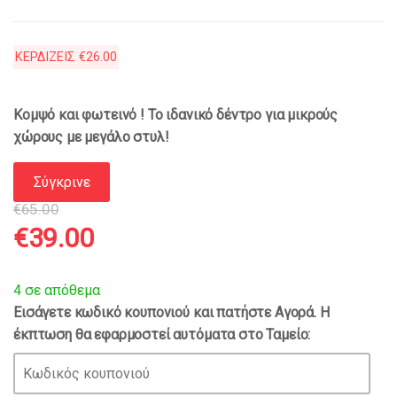
ΚΕΡΔΙΖΕΙΣ
€
26.00
Κομψό και φωτεινό ! Το ιδανικό δέντρο για μικρούς
χώρους με μεγάλο στυλ!
Σύγκρινε
€
65.00
Original
Η
€
39.00
price
τρέχουσα
4 σε απόθεμα
Εισάγετε κωδικό κουπονιού και πατήστε Αγορά. Η
was:
τιμή
έκπτωση θα εφαρμοστεί αυτόματα στο Ταμείο:
€65.00.
είναι: