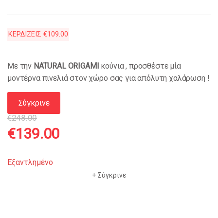
ΚΕΡΔΙΖΕΙΣ
€
109.00
Με την
NATURAL
ORIGAMI
κούνια , προσθέστε μία
μοντέρνα πινελιά στον χώρο σας για απόλυτη χαλάρωση !
Σύγκρινε
€
248.00
Original
Η
€
139.00
price
τρέχουσα
Εξαντλημένο
Σύγκρινε
was:
τιμή
€248.00.
είναι: