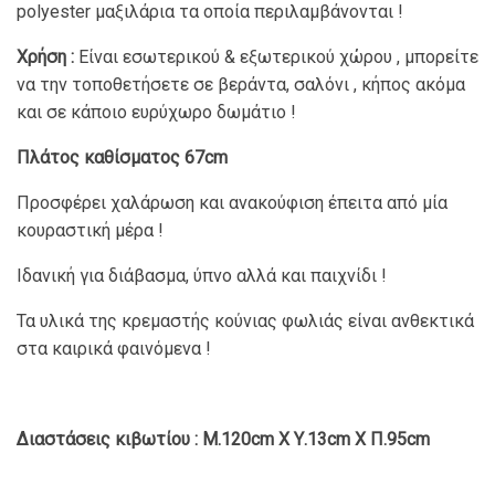
polyester μαξιλάρια τα οποία περιλαμβάνονται !
Χρήση :
Είναι εσωτερικού & εξωτερικού χώρου , μπορείτε
να την τοποθετήσετε σε βεράντα, σαλόνι , κήπος ακόμα
και σε κάποιο ευρύχωρο δωμάτιο !
Πλάτος καθίσματος 67
cm
Προσφέρει χαλάρωση και ανακούφιση έπειτα από μία
κουραστική μέρα !
Ιδανική για διάβασμα, ύπνο αλλά και παιχνίδι !
Τα υλικά της κρεμαστής κούνιας φωλιάς είναι ανθεκτικά
στα καιρικά φαινόμενα !
Διαστάσεις κιβωτίου : Μ.120
cm Χ Υ.13
cm Χ Π.95
cm