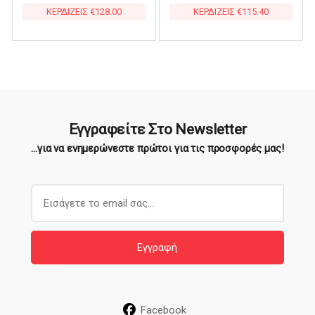
ΚΕΡΔΙΖΕΙΣ
€
128.00
ΚΕΡΔΙΖΕΙΣ
€
115.40
€128.00.
€79.60.
Εγγραφείτε Στο Newsletter
...για να ενημερώνεστε πρώτοι για τις προσφορές μας!
E
m
a
i
Εγγραφή
l
*
Facebook