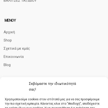
ΒΑΛΙΤΣΕΣ ΤΑΞΙΔΙΟΥ
ΜΕΝΟΥ
Αρχική
Shop
Σχετικά με εμάς
Επικοινωνία
Blog
Σεβόμαστε την ιδιωτικότητά
ΠΛΗΡΟΦΟΡΊΕΣ
σας!
Όροι Χρήσης
Χρησιμοποιούμε cookies στον ιστότοπό μας για να σας προσφέρουμε
την πιο σχετική εμπειρία. Κάνοντας κλικ στο "Αποδοχή", αποδέχεστε
Πολιτική cookies