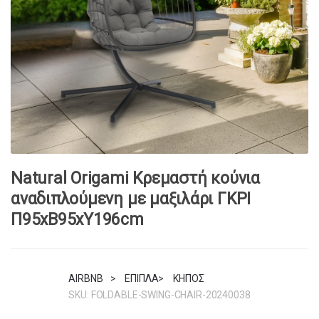
Natural Origami Κρεμαστή κούνια
αναδιπλούμενη με μαξιλάρι ΓΚΡΙ
Π95xΒ95xΥ196cm
AIRBNB
>
ΕΠΙΠΛΑ
>
ΚΗΠΟΣ
SKU:
FOLDABLE-SWING-CHAIR-20240038