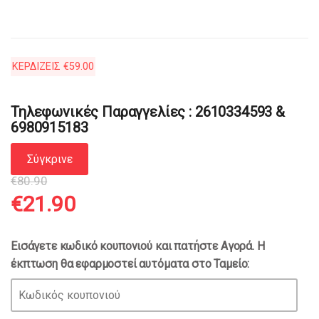
ΚΕΡΔΙΖΕΙΣ
€
59.00
Τηλεφωνικές Παραγγελίες : 2610334593 &
6980915183
Σύγκρινε
€
80.90
Original
Η
€
21.90
price
τρέχουσα
Εισάγετε κωδικό κουπονιού και πατήστε Αγορά. Η
έκπτωση θα εφαρμοστεί αυτόματα στο Ταμείο:
was:
τιμή
€80.90.
είναι: